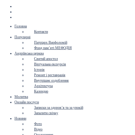
Головна
Контакти
Популярні
Патріарх Варфоломій
Фонд пам’яті МЕФОДІЯ
Андріївська церква
Святий апостол
Віртуальна екскурсія
Історія
Ремонт і реставрація
Внутрішнє оздоблення
Архітектура
Календар
Молитва
Онлайн послуги
Записки за здоров’я та за упокій
Запалити свічку
Новини
Фото
Відео
Оголошення