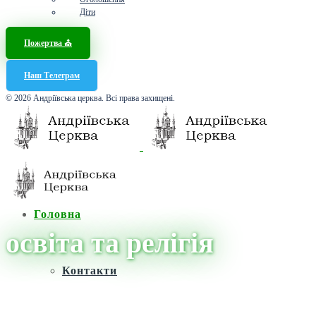
Діти
Пожертва ⛪️
Наш Телеграм
© 2026 Андріївська церква. Всі права захищені.
Головна
освіта та релігія
Контакти
Головна
/
Новини
/
освіта та релігія