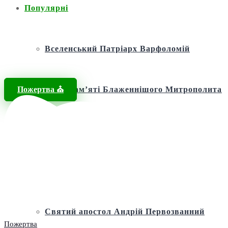
Популярні
Вселенський Патріарх Варфоломій
Пожертва ⛪️
Фонд пам’яті Блаженнішого Митрополита
МЕФОДІЯ
Андріївська церква
Святий апостол Андрій Первозванний
Пожертва