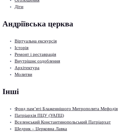
Оголошення
Діти
Андріївська церква
Віртуальна екскурсія
Історія
Ремонт і реставрація
Внутрішнє оздоблення
Архітектура
Молитви
Інші
Фонд пам’яті Блаженнішого Митрополита Мефодія
Патріархія ПЦУ (УАПЦ)
Вселенський Константинопольський Патріархат
Щедрик – Церковна Лавка