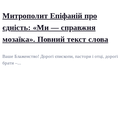
Митрополит Епіфаній про
єдність: «Ми — справжня
мозаїка». Повний текст слова
Ваше Блаженство! Дорогі єпископи, пастори і отці, дорогі
брати –...