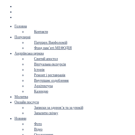
Головна
Контакти
Популярні
Патріарх Варфоломій
Фонд пам’яті МЕФОДІЯ
Андріївська церква
Святий апостол
Віртуальна екскурсія
Історія
Ремонт і реставрація
Внутрішнє оздоблення
Архітектура
Календар
Молитва
Онлайн послуги
Записки за здоров’я та за упокій
Запалити свічку
Новини
Фото
Відео
Оголошення