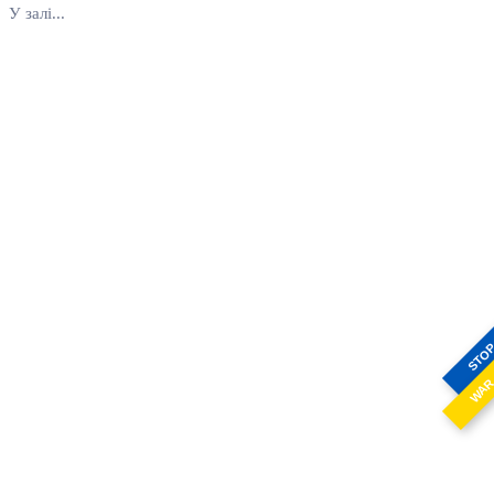
У залі...
STO
WA