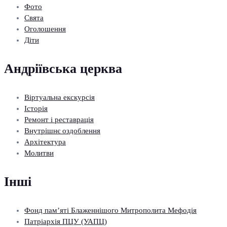
Фото
Свята
Оголошення
Діти
Андріївська церква
Віртуальна екскурсія
Історія
Ремонт і реставрація
Внутрішнє оздоблення
Архітектура
Молитви
Інші
Фонд пам’яті Блаженнішого Митрополита Мефодія
Патріархія ПЦУ (УАПЦ)