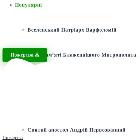
Популярні
Вселенський Патріарх Варфоломій
Пожертва ⛪️
Фонд пам’яті Блаженнішого Митрополита
МЕФОДІЯ
Андріївська церква
Святий апостол Андрій Первозванний
Пожертва