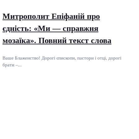
Митрополит Епіфаній про
єдність: «Ми — справжня
мозаїка». Повний текст слова
Ваше Блаженство! Дорогі єпископи, пастори і отці, дорогі
брати –...