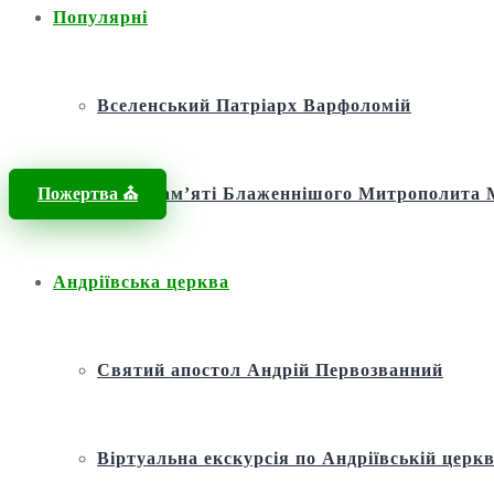
Популярні
Вселенський Патріарх Варфоломій
Пожертва ⛪️
Фонд пам’яті Блаженнішого Митрополит
Андріївська церква
Святий апостол Андрій Первозванний
Віртуальна екскурсія по Андріївській церкв