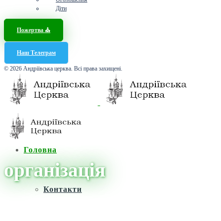
Діти
Пожертва ⛪️
Наш Телеграм
© 2026 Андріївська церква. Всі права захищені.
Головна
організація
Контакти
Головна
/
Новини
/
організація