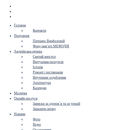
Головна
Контакти
Популярні
Патріарх Варфоломій
Фонд пам’яті МЕФОДІЯ
Андріївська церква
Святий апостол
Віртуальна екскурсія
Історія
Ремонт і реставрація
Внутрішнє оздоблення
Архітектура
Календар
Молитва
Онлайн послуги
Записки за здоров’я та за упокій
Запалити свічку
Новини
Фото
Відео
Оголошення