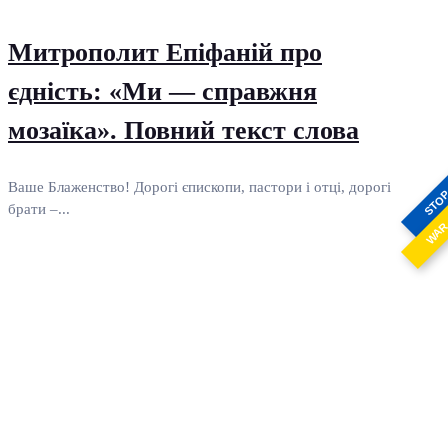
Митрополит Епіфаній про
єдність: «Ми — справжня
мозаїка». Повний текст слова
Ваше Блаженство! Дорогі єпископи, пастори і отці, дорогі
STO
брати –...
WA