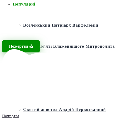
Популярні
Вселенський Патріарх Варфоломій
Пожертва ⛪️
Фонд пам’яті Блаженнішого Митрополита
МЕФОДІЯ
Андріївська церква
Святий апостол Андрій Первозванний
Пожертва