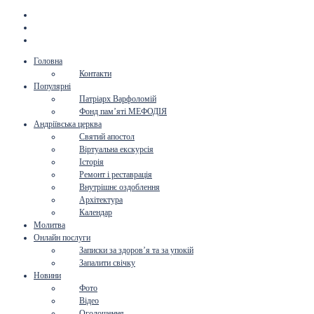
Головна
Контакти
Популярні
Патріарх Варфоломій
Фонд пам’яті МЕФОДІЯ
Андріївська церква
Святий апостол
Віртуальна екскурсія
Історія
Ремонт і реставрація
Внутрішнє оздоблення
Архітектура
Календар
Молитва
Онлайн послуги
Записки за здоров’я та за упокій
Запалити свічку
Новини
Фото
Відео
Оголошення