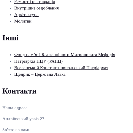
Ремонт і реставрація
Внутрішнє оздоблення
Архітектура
Молитви
Інші
Фонд пам’яті Блаженнішого Митрополита Мефодія
Патріархія ПЦУ (УАПЦ)
Вселенський Константинопольський Патріархат
Щедрик – Церковна Лавка
Контакти
Наша адреса
Андріївський узвіз 23
Зв’язок з нами