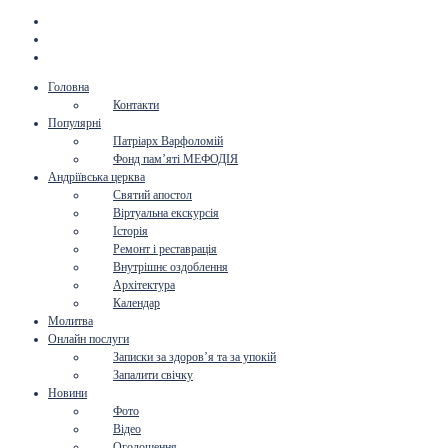
Головна
Контакти
Популярні
Патріарх Варфоломій
Фонд пам’яті МЕФОДІЯ
Андріївська церква
Святий апостол
Віртуальна екскурсія
Історія
Ремонт і реставрація
Внутрішнє оздоблення
Архітектура
Календар
Молитва
Онлайн послуги
Записки за здоров’я та за упокій
Запалити свічку
Новини
Фото
Відео
Оголошення