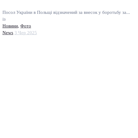
Посол України в Польщі відзначений за внесок у боротьбу за...
із
Новини
,
Фото
News
3 Чер 2025