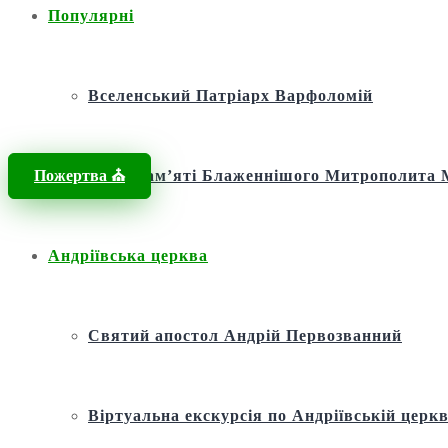
Популярні
Вселенський Патріарх Варфоломій
Пожертва ⛪️
Фонд пам’яті Блаженнішого Митрополит
Андріївська церква
Святий апостол Андрій Первозванний
Віртуальна екскурсія по Андріївській церкв