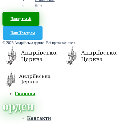
Діти
Пожертва ⛪️
Наш Телеграм
© 2026 Андріївська церква. Всі права захищені.
Головна
орден
Контакти
Головна
/
Новини
/
орден