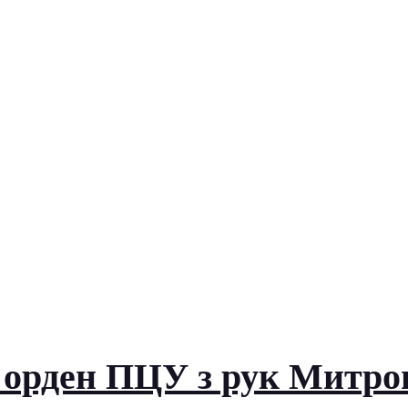
 орден ПЦУ з рук Митро