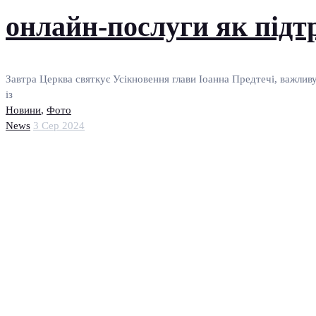
онлайн-послуги як підт
Завтра Церква святкує Усікновення глави Іоанна Предтечі, важливу 
із
Новини
,
Фото
News
3 Сер 2024