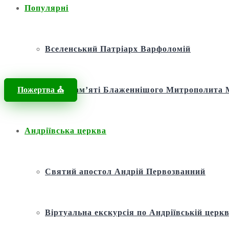
Популярні
Вселенський Патріарх Варфоломій
Пожертва ⛪️
Фонд пам’яті Блаженнішого Митрополит
Андріївська церква
Святий апостол Андрій Первозванний
Віртуальна екскурсія по Андріївській церкв