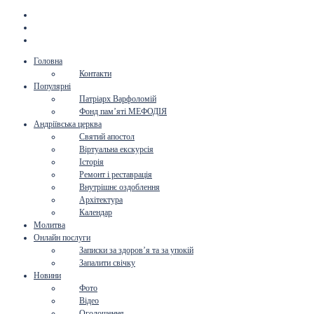
Головна
Контакти
Популярні
Патріарх Варфоломій
Фонд пам’яті МЕФОДІЯ
Андріївська церква
Святий апостол
Віртуальна екскурсія
Історія
Ремонт і реставрація
Внутрішнє оздоблення
Архітектура
Календар
Молитва
Онлайн послуги
Записки за здоров’я та за упокій
Запалити свічку
Новини
Фото
Відео
Оголошення