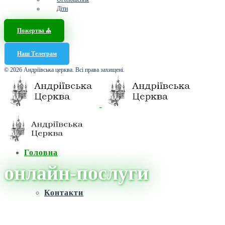
Діти
Пожертва ⛪️
Наш Телеграм
© 2026 Андріївська церква. Всі права захищені.
Головна
онлайн-послуги
Контакти
Головна
/
Новини
/
онлайн-послуги