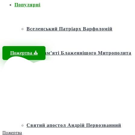
Популярні
Вселенський Патріарх Варфоломій
Пожертва ⛪️
Фонд пам’яті Блаженнішого Митрополита
МЕФОДІЯ
Андріївська церква
Святий апостол Андрій Первозванний
Пожертва