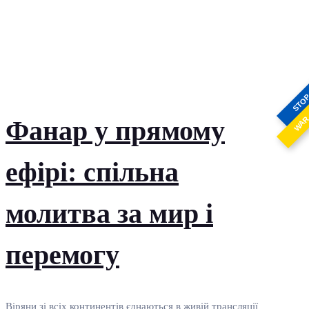
STO
WA
Фанар у прямому
ефірі: спільна
молитва за мир і
перемогу
Віряни зі всіх континентів єднаються в живій трансляції