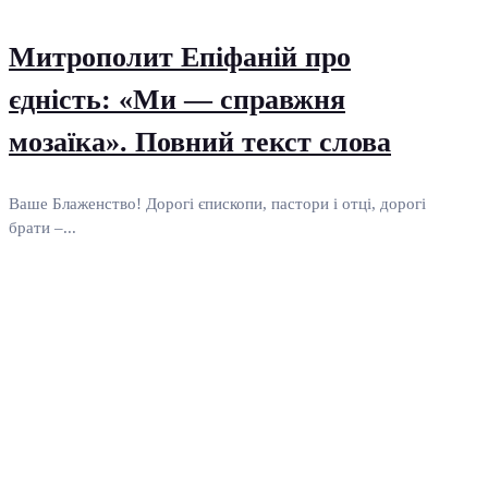
Митрополит Епіфаній про
єдність: «Ми — справжня
мозаїка». Повний текст слова
Ваше Блаженство! Дорогі єпископи, пастори і отці, дорогі
брати –...