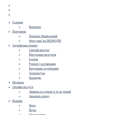
Головна
Контакти
Популярні
Патріарх Варфоломій
Фонд пам’яті МЕФОДІЯ
Андріївська церква
Святий апостол
Віртуальна екскурсія
Історія
Ремонт і реставрація
Внутрішнє оздоблення
Архітектура
Календар
Молитва
Онлайн послуги
Записки за здоров’я та за упокій
Запалити свічку
Новини
Фото
Відео
Оголошення