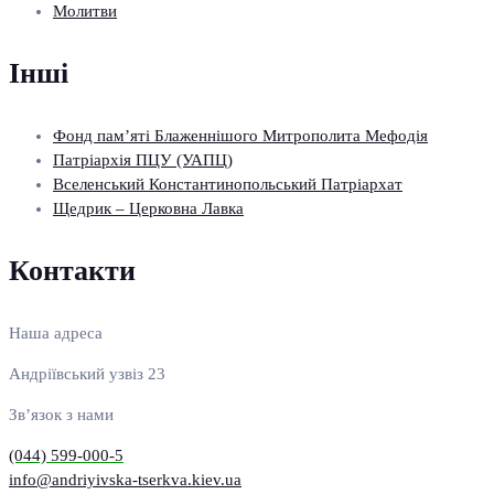
Молитви
Інші
Фонд пам’яті Блаженнішого Митрополита Мефодія
Патріархія ПЦУ (УАПЦ)
Вселенський Константинопольський Патріархат
Щедрик – Церковна Лавка
Контакти
Наша адреса
Андріївський узвіз 23
Зв’язок з нами
(044) 599-000-5
info@andriyivska-tserkva.kiev.ua