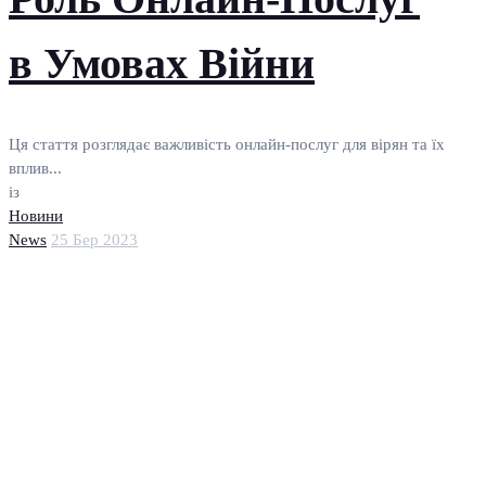
в Умовах Війни
Ця стаття розглядає важливість онлайн-послуг для вірян та їх
вплив...
із
Новини
News
25 Бер 2023