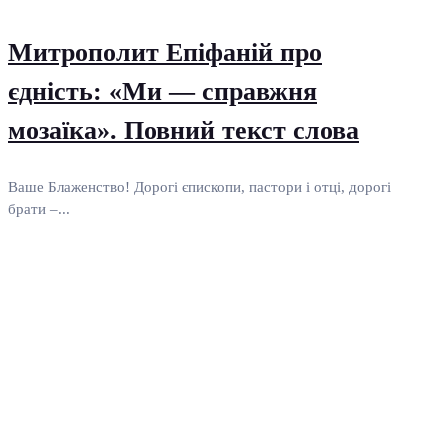
Митрополит Епіфаній про
єдність: «Ми — справжня
мозаїка». Повний текст слова
Ваше Блаженство! Дорогі єпископи, пастори і отці, дорогі
брати –...