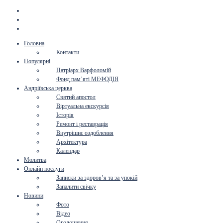
Головна
Контакти
Популярні
Патріарх Варфоломій
Фонд пам’яті МЕФОДІЯ
Андріївська церква
Святий апостол
Віртуальна екскурсія
Історія
Ремонт і реставрація
Внутрішнє оздоблення
Архітектура
Календар
Молитва
Онлайн послуги
Записки за здоров’я та за упокій
Запалити свічку
Новини
Фото
Відео
Оголошення