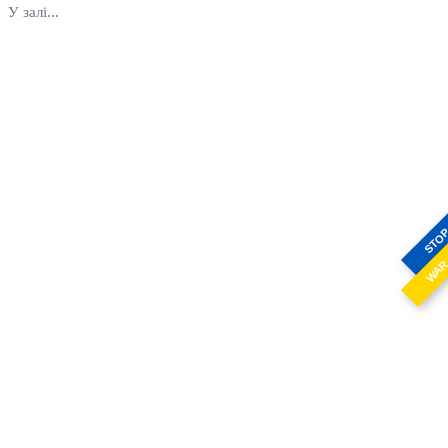
У залі...
STO
WA