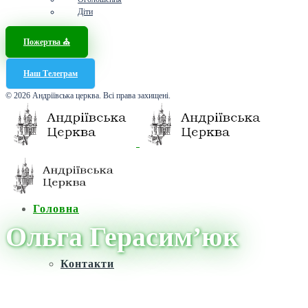
Діти
Пожертва ⛪️
Наш Телеграм
© 2026 Андріївська церква. Всі права захищені.
Головна
Ольга Герасим’юк
Контакти
Головна
/
Новини
/
Ольга Герасим’юк