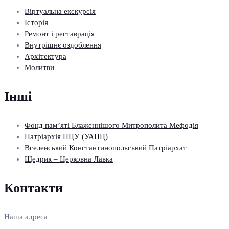
Віртуальна екскурсія
Історія
Ремонт і реставрація
Внутрішнє оздоблення
Архітектура
Молитви
Інші
Фонд пам’яті Блаженнішого Митрополита Мефодія
Патріархія ПЦУ (УАПЦ)
Вселенський Константинопольський Патріархат
Щедрик – Церковна Лавка
Контакти
Наша адреса