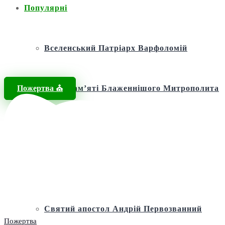
Популярні
Вселенський Патріарх Варфоломій
Пожертва ⛪️
Фонд пам’яті Блаженнішого Митрополита
МЕФОДІЯ
Андріївська церква
Святий апостол Андрій Первозванний
Пожертва