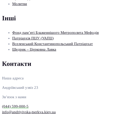
Молитви
Інші
Фонд пам’яті Блаженнішого Митрополита Мефодія
Патріархія ПЦУ (УАПЦ)
Вселенський Константинопольський Патріархат
Щедрик – Церковна Лавка
Контакти
Наша адреса
Андріївський узвіз 23
Зв’язок з нами
(044) 599-000-5
info@andriyivska-tserkva.kiev.ua