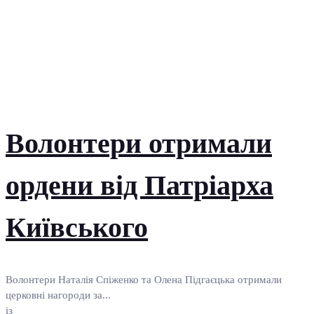
Волонтери отримали
ордени від Патріарха
Київського
Волонтери Наталія Спіженко та Олена Підгаєцька отримали
церковні нагороди за...
із