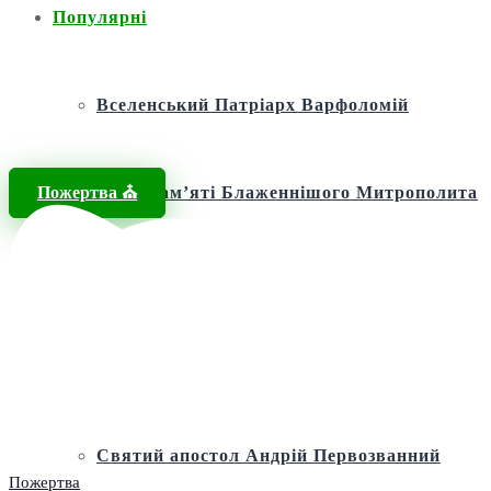
Популярні
Вселенський Патріарх Варфоломій
Пожертва ⛪️
Фонд пам’яті Блаженнішого Митрополита
МЕФОДІЯ
Андріївська церква
Святий апостол Андрій Первозванний
Пожертва