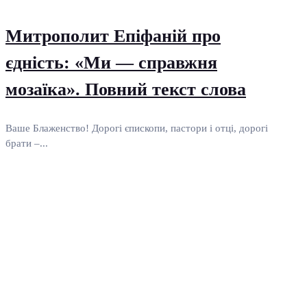
Митрополит Епіфаній про
єдність: «Ми — справжня
мозаїка». Повний текст слова
Ваше Блаженство! Дорогі єпископи, пастори і отці, дорогі
брати –...