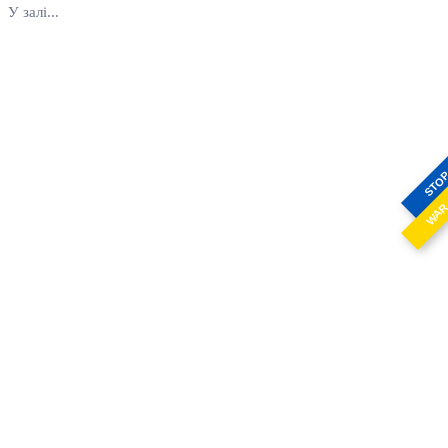
У залі...
STO
WA