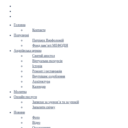
Головна
Контакти
Популярні
Патріарх Варфоломій
Фонд пам’яті МЕФОДІЯ
Андріївська церква
Святий апостол
Віртуальна екскурсія
Історія
Ремонт і реставрація
Внутрішнє оздоблення
Архітектура
Календар
Молитва
Онлайн послуги
Записки за здоров’я та за упокій
Запалити свічку
Новини
Фото
Відео
Оголошення