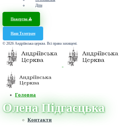
Діти
Пожертва ⛪️
Наш Телеграм
© 2026 Андріївська церква. Всі права захищені.
Головна
Олена Підгаєцька
Контакти
Головна
/
Новини
/
Олена Підгаєцька