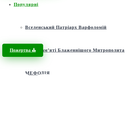
Популярні
Головна
/
Новини
/
Олександрійський Патріархат
Вселенський Патріарх Варфоломій
Пожертва ⛪️
Фонд пам’яті Блаженнішого Митрополита
МЕФОДІЯ
Андріївська церква
Святий апостол Андрій Первозванний