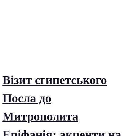
Візит єгипетського
Посла до
Митрополита
Епіфанія: акценти на