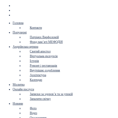
Головна
Контакти
Популярні
Патріарх Варфоломій
Фонд пам’яті МЕФОДІЯ
Андріївська церква
Святий апостол
Віртуальна екскурсія
Історія
Ремонт і реставрація
Внутрішнє оздоблення
Архітектура
Календар
Молитва
Онлайн послуги
Записки за здоров’я та за упокій
Запалити свічку
Новини
Фото
Відео
Оголошення