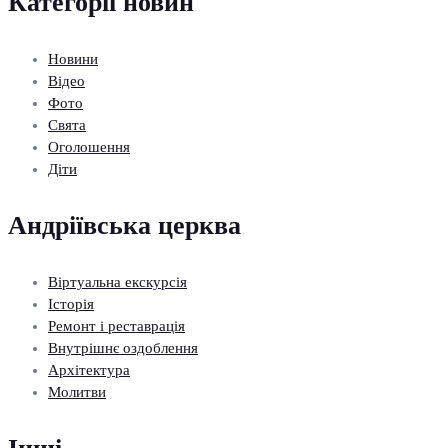
Категорії новин
Новини
Відео
Фото
Свята
Оголошення
Діти
Андріївська церква
Віртуальна екскурсія
Історія
Ремонт і реставрація
Внутрішнє оздоблення
Архітектура
Молитви