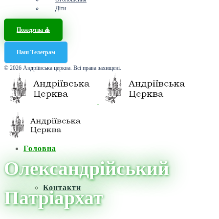
Діти
Пожертва ⛪️
Наш Телеграм
© 2026 Андріївська церква. Всі права захищені.
Головна
Олександрійський
Контакти
Патріархат