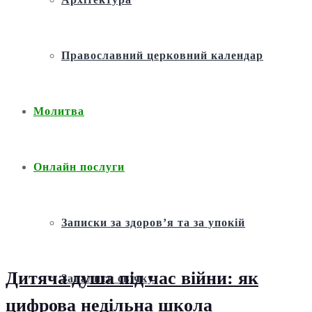
Православний церковний календар
Молитва
Онлайн послуги
Записки за здоров’я та за упокій
Дитяча душа під час війни: як
Запалити свічку
цифрова недільна школа