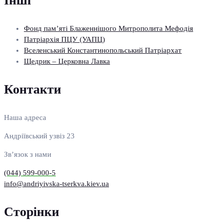
Інші
Фонд пам’яті Блаженнішого Митрополита Мефодія
Патріархія ПЦУ (УАПЦ)
Вселенський Константинопольський Патріархат
Щедрик – Церковна Лавка
Контакти
Наша адреса
Андріївський узвіз 23
Зв’язок з нами
(044) 599-000-5
info@andriyivska-tserkva.kiev.ua
Сторінки