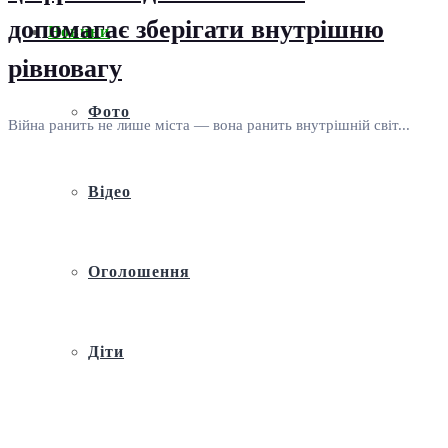
допомагає зберігати внутрішню
Новини
рівновагу
Фото
Війна ранить не лише міста — вона ранить внутрішній світ...
Відео
Оголошення
Діти