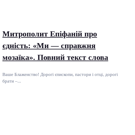
Митрополит Епіфаній про
єдність: «Ми — справжня
мозаїка». Повний текст слова
Ваше Блаженство! Дорогі єпископи, пастори і отці, дорогі
брати –...