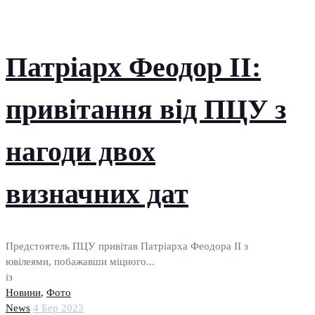
Патріарх Феодор II:
привітання від ПЦУ з
нагоди двох
визначних дат
Предстоятель ПЦУ привітав Патріарха Феодора II з
ювілеями, побажавши міцного...
із
Новини
,
Фото
News
4 Бер 2023