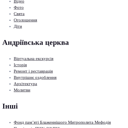
Відео
Фото
Свята
Оголошення
Діти
Андріївська церква
Віртуальна екскурсія
Історія
Ремонт і реставрація
Внутрішнє оздоблення
Архітектура
Молитви
Інші
Фонд пам’яті Блаженнішого Митрополита Мефодія