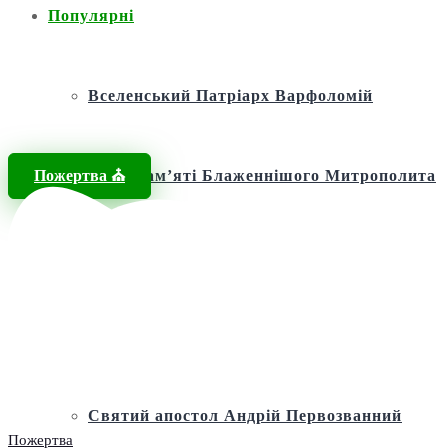
Популярні
Вселенський Патріарх Варфоломій
Пожертва ⛪️
Фонд пам’яті Блаженнішого Митрополита
МЕФОДІЯ
Андріївська церква
Святий апостол Андрій Первозванний
Пожертва