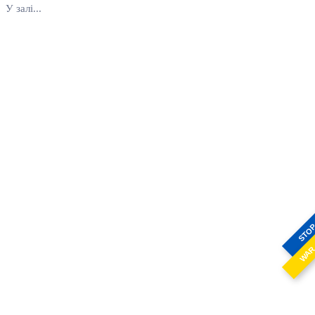
У залі...
STO
WA