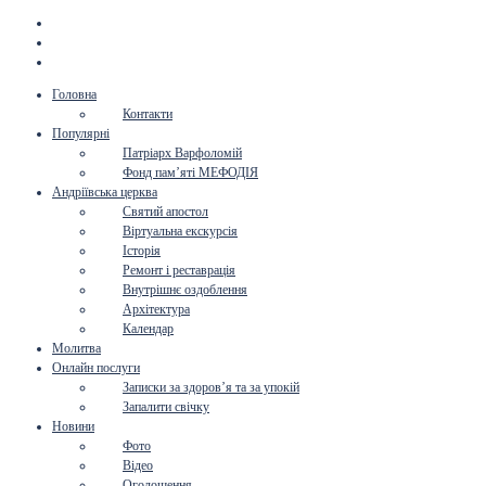
Головна
Контакти
Популярні
Патріарх Варфоломій
Фонд пам’яті МЕФОДІЯ
Андріївська церква
Святий апостол
Віртуальна екскурсія
Історія
Ремонт і реставрація
Внутрішнє оздоблення
Архітектура
Календар
Молитва
Онлайн послуги
Записки за здоров’я та за упокій
Запалити свічку
Новини
Фото
Відео
Оголошення