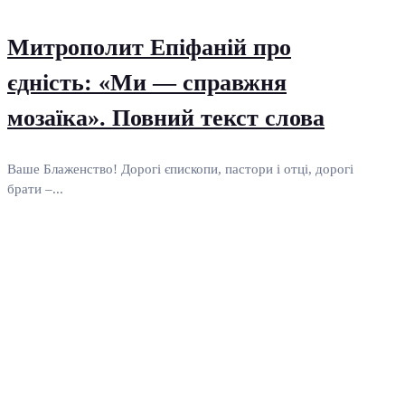
Митрополит Епіфаній про
єдність: «Ми — справжня
мозаїка». Повний текст слова
Ваше Блаженство! Дорогі єпископи, пастори і отці, дорогі
брати –...