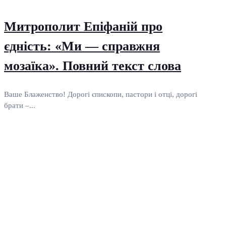
Митрополит Епіфаній про
єдність: «Ми — справжня
мозаїка». Повний текст слова
Ваше Блаженство! Дорогі єпископи, пастори і отці, дорогі
брати –...