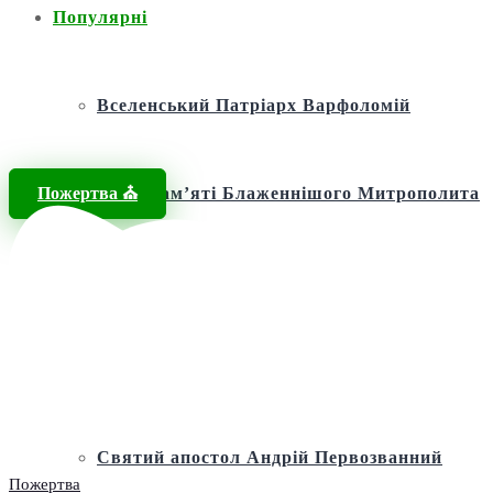
Популярні
Вселенський Патріарх Варфоломій
Пожертва ⛪️
Фонд пам’яті Блаженнішого Митрополита
МЕФОДІЯ
Андріївська церква
Святий апостол Андрій Первозванний
Пожертва