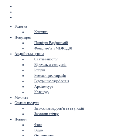
Головна
Контакти
Популярні
Патріарх Варфоломій
Фонд пам’яті МЕФОДІЯ
Андріївська церква
Святий апостол
Віртуальна екскурсія
Історія
Ремонт і реставрація
Внутрішнє оздоблення
Архітектура
Календар
Молитва
Онлайн послуги
Записки за здоров’я та за упокій
Запалити свічку
Новини
Фото
Відео
Оголошення