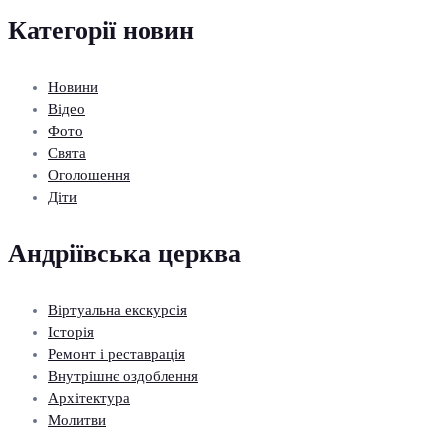
Категорії новин
Новини
Відео
Фото
Свята
Оголошення
Діти
Андріївська церква
Віртуальна екскурсія
Історія
Ремонт і реставрація
Внутрішнє оздоблення
Архітектура
Молитви