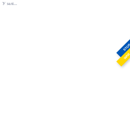
У залі...
STO
WA