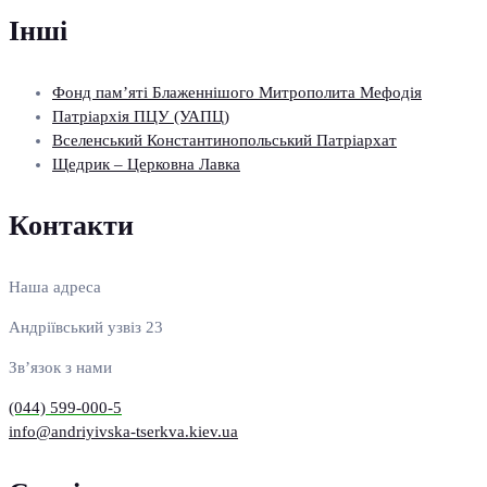
Інші
Фонд пам’яті Блаженнішого Митрополита Мефодія
Патріархія ПЦУ (УАПЦ)
Вселенський Константинопольський Патріархат
Щедрик – Церковна Лавка
Контакти
Наша адреса
Андріївський узвіз 23
Зв’язок з нами
(044) 599-000-5
info@andriyivska-tserkva.kiev.ua