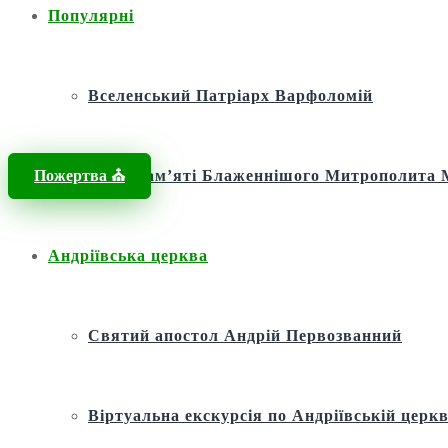
Популярні
Вселенський Патріарх Варфоломій
Пожертва ⛪️
Фонд пам’яті Блаженнішого Митрополит
Андріївська церква
Святий апостол Андрій Первозванний
Віртуальна екскурсія по Андріївській церкв