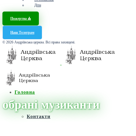
Діти
Пожертва ⛪️
Наш Телеграм
© 2026 Андріївська церква. Всі права захищені.
Головна
обрані музиканти
Контакти
Головна
/
Новини
/
обрані музиканти