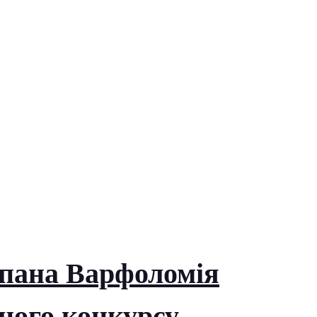
 пана Варфоломія
вного конкурсу