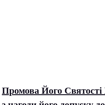
Промова Його Святості 
з нагоди його допуску д