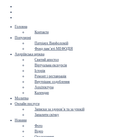
Головна
Контакти
Популярні
Патріарх Варфоломій
Фонд пам’яті МЕФОДІЯ
Андріївська церква
Святий апостол
Віртуальна екскурсія
Історія
Ремонт і реставрація
Внутрішнє оздоблення
Архітектура
Календар
Молитва
Онлайн послуги
Записки за здоров’я та за упокій
Запалити свічку
Новини
Фото
Відео
Оголошення