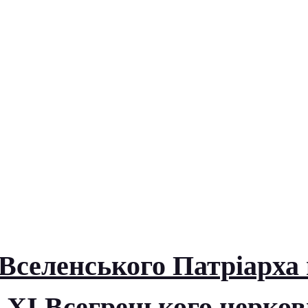
Вселенського Патріарха
о ХІ Всегрецького церко