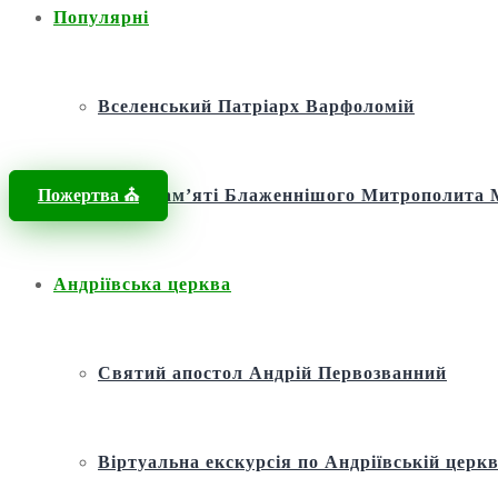
Популярні
Вселенський Патріарх Варфоломій
Пожертва ⛪️
Фонд пам’яті Блаженнішого Митрополит
Андріївська церква
Святий апостол Андрій Первозванний
Віртуальна екскурсія по Андріївській церкв