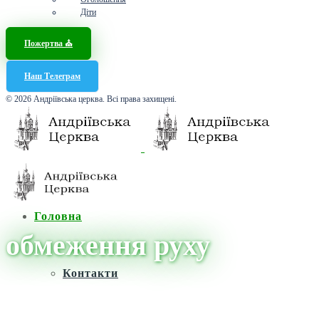
Діти
Пожертва ⛪️
Наш Телеграм
© 2026 Андріївська церква. Всі права захищені.
Головна
обмеження руху
Контакти
Головна
/
Новини
/
обмеження руху