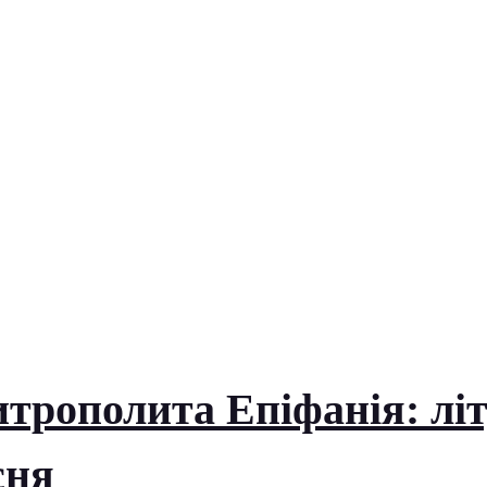
трополита Епіфанія: літу
сня