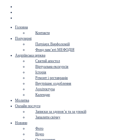
Головна
Контакти
Популярні
Патріарх Варфоломій
Фонд пам’яті МЕФОДІЯ
Андріївська церква
Святий апостол
Віртуальна екскурсія
Історія
Ремонт і реставрація
Внутрішнє оздоблення
Архітектура
Календар
Молитва
Онлайн послуги
Записки за здоров’я та за упокій
Запалити свічку
Новини
Фото
Відео
Оголошення