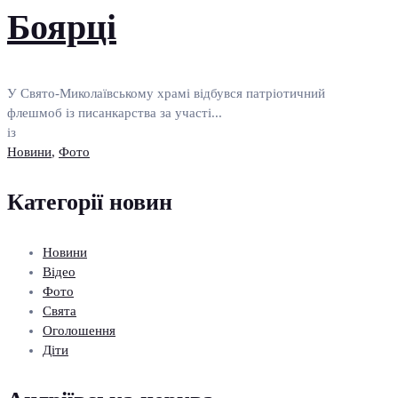
Боярці
У Свято-Миколаївському храмі відбувся патріотичний
флешмоб із писанкарства за участі...
із
Новини
,
Фото
Категорії новин
Новини
Відео
Фото
Свята
Оголошення
Діти