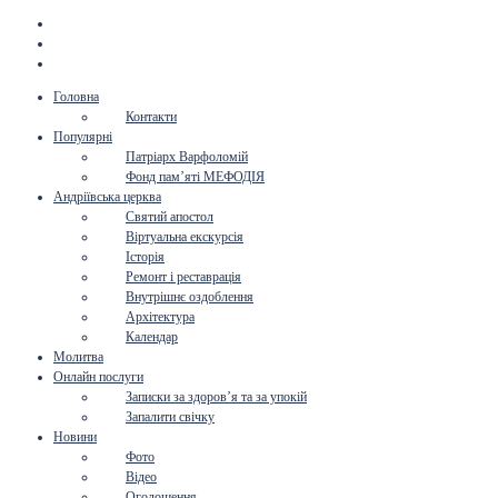
Головна
Контакти
Популярні
Патріарх Варфоломій
Фонд пам’яті МЕФОДІЯ
Андріївська церква
Святий апостол
Віртуальна екскурсія
Історія
Ремонт і реставрація
Внутрішнє оздоблення
Архітектура
Календар
Молитва
Онлайн послуги
Записки за здоров’я та за упокій
Запалити свічку
Новини
Фото
Відео
Оголошення