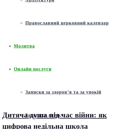
Православний церковний календар
Молитва
Онлайн послуги
Записки за здоров’я та за упокій
Дитяча душа під час війни: як
Запалити свічку
цифрова недільна школа