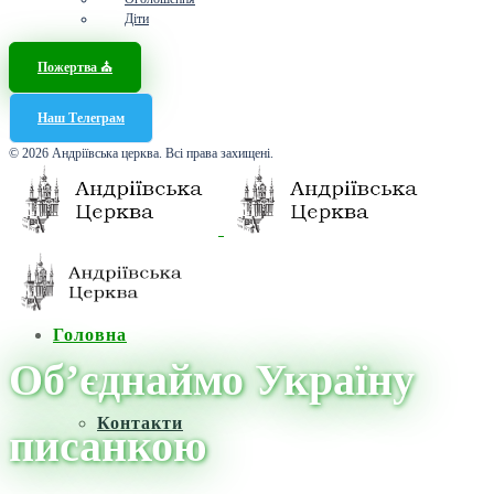
Діти
Пожертва ⛪️
Наш Телеграм
© 2026 Андріївська церква. Всі права захищені.
Головна
Обʼєднаймо Україну
Контакти
писанкою