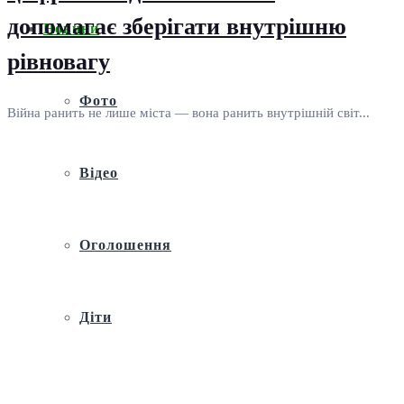
допомагає зберігати внутрішню
Новини
рівновагу
Фото
Війна ранить не лише міста — вона ранить внутрішній світ...
Відео
Оголошення
Діти