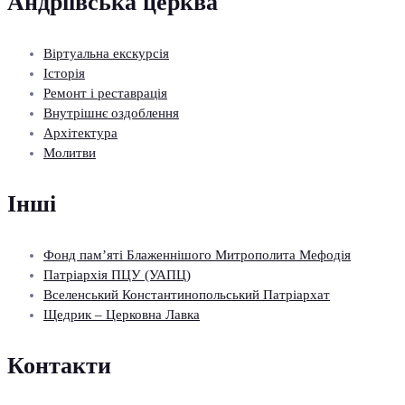
Андріївська церква
Віртуальна екскурсія
Історія
Ремонт і реставрація
Внутрішнє оздоблення
Архітектура
Молитви
Інші
Фонд пам’яті Блаженнішого Митрополита Мефодія
Патріархія ПЦУ (УАПЦ)
Вселенський Константинопольський Патріархат
Щедрик – Церковна Лавка
Контакти