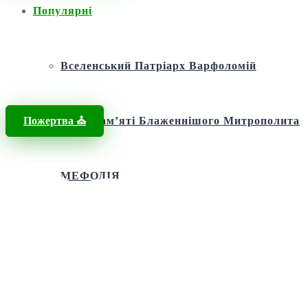
Популярні
Головна
/
Новини
/
Обʼєднаймо Україну писанкою
Вселенський Патріарх Варфоломій
Пожертва ⛪️
Фонд пам’яті Блаженнішого Митрополита
МЕФОДІЯ
Андріївська церква
Святий апостол Андрій Первозванний