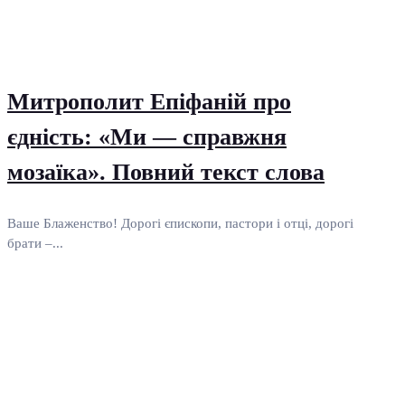
Митрополит Епіфаній про
єдність: «Ми — справжня
мозаїка». Повний текст слова
Ваше Блаженство! Дорогі єпископи, пастори і отці, дорогі
брати –...