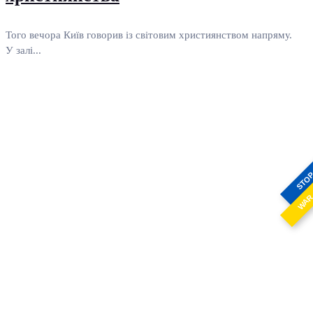
Того вечора Київ говорив із світовим християнством напряму.
У залі...
STO
WA