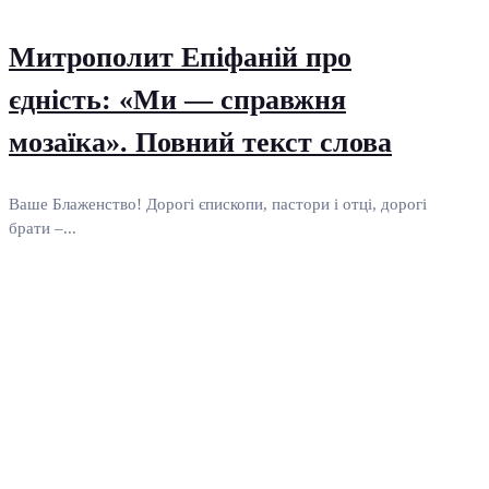
Митрополит Епіфаній про
єдність: «Ми — справжня
мозаїка». Повний текст слова
Ваше Блаженство! Дорогі єпископи, пастори і отці, дорогі
брати –...