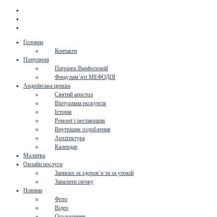
Головна
Контакти
Популярні
Патріарх Варфоломій
Фонд пам’яті МЕФОДІЯ
Андріївська церква
Святий апостол
Віртуальна екскурсія
Історія
Ремонт і реставрація
Внутрішнє оздоблення
Архітектура
Календар
Молитва
Онлайн послуги
Записки за здоров’я та за упокій
Запалити свічку
Новини
Фото
Відео
Оголошення