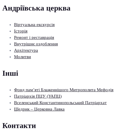
Андріївська церква
Віртуальна екскурсія
Історія
Ремонт і реставрація
Внутрішнє оздоблення
Архітектура
Молитви
Інші
Фонд пам’яті Блаженнішого Митрополита Мефодія
Патріархія ПЦУ (УАПЦ)
Вселенський Константинопольський Патріархат
Щедрик – Церковна Лавка
Контакти