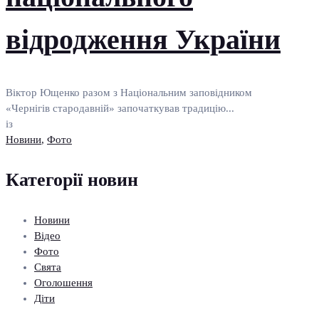
відродження України
Віктор Ющенко разом з Національним заповідником
«Чернігів стародавній» започаткував традицію...
із
Новини
,
Фото
Категорії новин
Новини
Відео
Фото
Свята
Оголошення
Діти