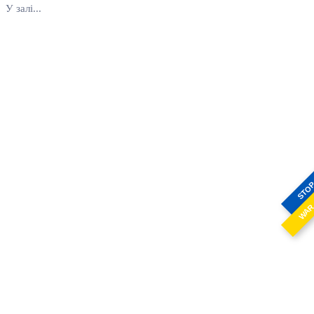
У залі...
STO
WA