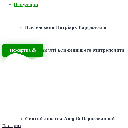
Популярні
Вселенський Патріарх Варфоломій
Пожертва ⛪️
Фонд пам’яті Блаженнішого Митрополита
МЕФОДІЯ
Андріївська церква
Святий апостол Андрій Первозванний
Пожертва