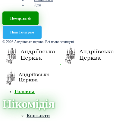
Діти
Пожертва ⛪️
Наш Телеграм
© 2026 Андріївська церква. Всі права захищені.
Головна
Нікомідія
Контакти
Головна
/
Новини
/
Нікомідія