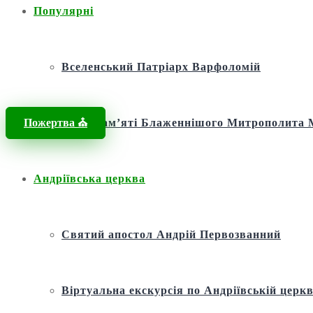
Популярні
Вселенський Патріарх Варфоломій
Пожертва ⛪️
Фонд пам’яті Блаженнішого Митрополит
Андріївська церква
Святий апостол Андрій Первозванний
Віртуальна екскурсія по Андріївській церкв