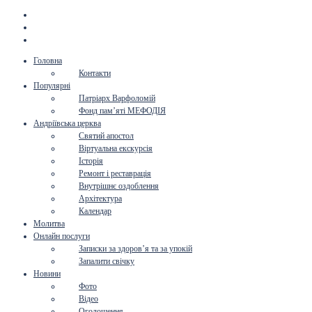
Головна
Контакти
Популярні
Патріарх Варфоломій
Фонд пам’яті МЕФОДІЯ
Андріївська церква
Святий апостол
Віртуальна екскурсія
Історія
Ремонт і реставрація
Внутрішнє оздоблення
Архітектура
Календар
Молитва
Онлайн послуги
Записки за здоров’я та за упокій
Запалити свічку
Новини
Фото
Відео
Оголошення