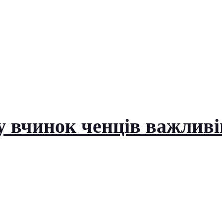
у вчинок ченців важливі