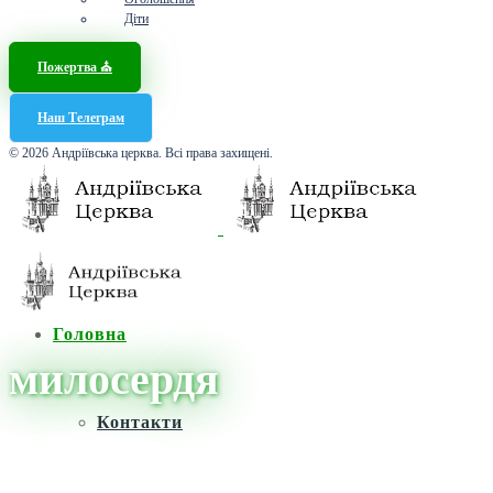
Діти
Пожертва ⛪️
Наш Телеграм
© 2026 Андріївська церква. Всі права захищені.
Головна
милосердя
Контакти
Головна
/
Новини
/
милосердя