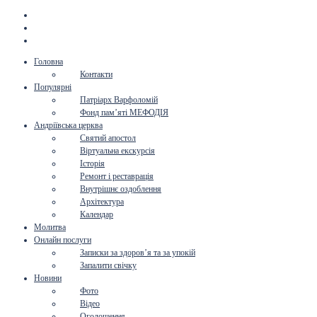
Головна
Контакти
Популярні
Патріарх Варфоломій
Фонд пам’яті МЕФОДІЯ
Андріївська церква
Святий апостол
Віртуальна екскурсія
Історія
Ремонт і реставрація
Внутрішнє оздоблення
Архітектура
Календар
Молитва
Онлайн послуги
Записки за здоров’я та за упокій
Запалити свічку
Новини
Фото
Відео
Оголошення