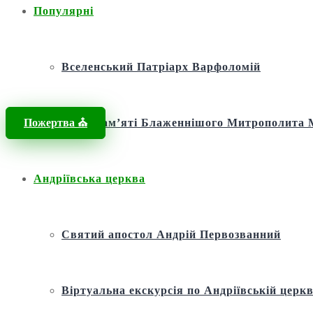
Популярні
Вселенський Патріарх Варфоломій
Пожертва ⛪️
Фонд пам’яті Блаженнішого Митрополит
Андріївська церква
Святий апостол Андрій Первозванний
Віртуальна екскурсія по Андріївській церкв