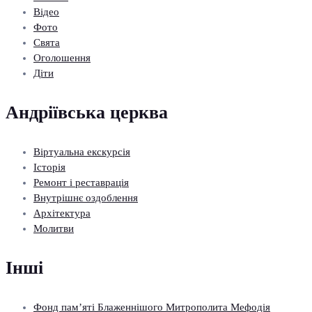
Відео
Фото
Свята
Оголошення
Діти
Андріївська церква
Віртуальна екскурсія
Історія
Ремонт і реставрація
Внутрішнє оздоблення
Архітектура
Молитви
Інші
Фонд пам’яті Блаженнішого Митрополита Мефодія