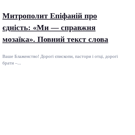
Митрополит Епіфаній про
єдність: «Ми — справжня
мозаїка». Повний текст слова
Ваше Блаженство! Дорогі єпископи, пастори і отці, дорогі
брати –...