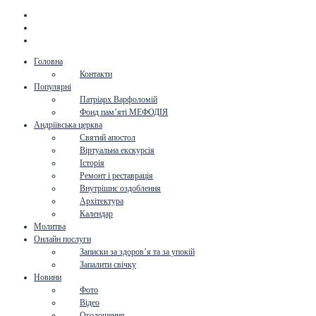
Головна
Контакти
Популярні
Патріарх Варфоломій
Фонд пам’яті МЕФОДІЯ
Андріївська церква
Святий апостол
Віртуальна екскурсія
Історія
Ремонт і реставрація
Внутрішнє оздоблення
Архітектура
Календар
Молитва
Онлайн послуги
Записки за здоров’я та за упокій
Запалити свічку
Новини
Фото
Відео
Оголошення