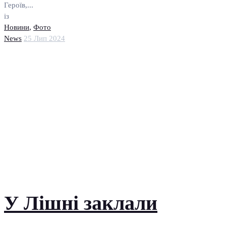
Героїв,...
із
Новини
,
Фото
News
25 Лип 2024
У Лішні заклали