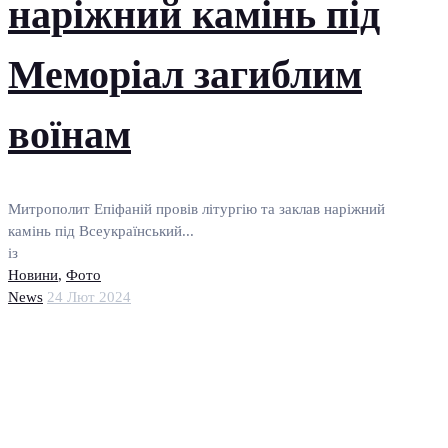
наріжний камінь під
Меморіал загиблим
воїнам
Митрополит Епіфаній провів літургію та заклав наріжний
камінь під Всеукраїнський...
із
Новини
,
Фото
News
24 Лют 2024