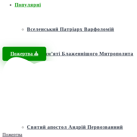
Популярні
Вселенський Патріарх Варфоломій
Пожертва ⛪️
Фонд пам’яті Блаженнішого Митрополита
МЕФОДІЯ
Андріївська церква
Святий апостол Андрій Первозванний
Пожертва