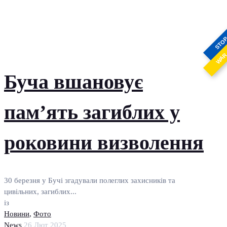
STO
WA
Буча вшановує
пам’ять загиблих у
роковини визволення
30 березня у Бучі згадували полеглих захисників та
цивільних, загиблих...
із
Новини
,
Фото
News
26 Лют 2025