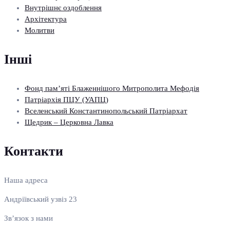
Внутрішнє оздоблення
Архітектура
Молитви
Інші
Фонд пам’яті Блаженнішого Митрополита Мефодія
Патріархія ПЦУ (УАПЦ)
Вселенський Константинопольський Патріархат
Щедрик – Церковна Лавка
Контакти
Наша адреса
Андріївський узвіз 23
Зв’язок з нами