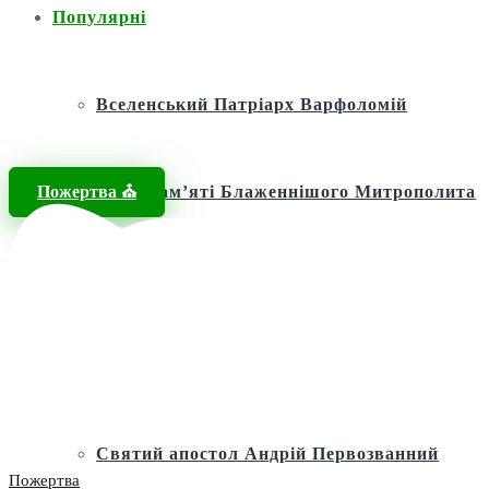
Популярні
Вселенський Патріарх Варфоломій
Пожертва ⛪️
Фонд пам’яті Блаженнішого Митрополита
МЕФОДІЯ
Андріївська церква
Святий апостол Андрій Первозванний
Пожертва