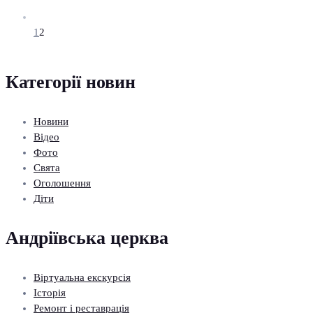
1
2
Категорії новин
Новини
Відео
Фото
Свята
Оголошення
Діти
Андріївська церква
Віртуальна екскурсія
Історія
Ремонт і реставрація