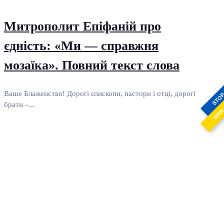
Митрополит Епіфаній про
єдність: «Ми — справжня
мозаїка». Повний текст слова
Ваше Блаженство! Дорогі єпископи, пастори і отці, дорогі
STO
брати –...
WA