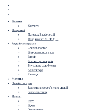
Головна
Контакти
Популярні
Патріарх Варфоломій
Фонд пам’яті МЕФОДІЯ
Андріївська церква
Святий апостол
Віртуальна екскурсія
Історія
Ремонт і реставрація
Внутрішнє оздоблення
Архітектура
Календар
Молитва
Онлайн послуги
Записки за здоров’я та за упокій
Запалити свічку
Новини
Фото
Відео
Оголошення