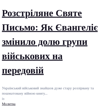
Розстріляне Святе
Письмо: Як Євангеліє
змінило долю групи
військових на
передовій
Український військовий знайшов дуже стару роззірвану та
пошматовану війною книгу...
із
Молитва