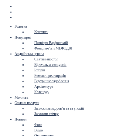
Головна
Контакти
Популярні
Патріарх Варфоломій
Фонд пам’яті МЕФОДІЯ
Андріївська церква
Святий апостол
Віртуальна екскурсія
Історія
Ремонт і реставрація
Внутрішнє оздоблення
Архітектура
Календар
Молитва
Онлайн послуги
Записки за здоров’я та за упокій
Запалити свічку
Новини
Фото
Відео
Оголошення