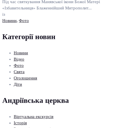
Під час святкування Манявської ікони Божої Матері
«Ізбавительниця» Блаженнійший Митрополит...
із
Новини
,
Фото
Категорії новин
Новини
Відео
Фото
Свята
Оголошення
Діти
Андріївська церква
Віртуальна екскурсія
Історія