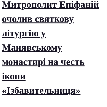
Митрополит Епіфаній
очолив святкову
літургію у
Манявському
монастирі на честь
ікони
«Ізбавительниця»