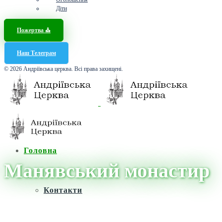
Діти
Пожертва ⛪️
Наш Телеграм
© 2026 Андріївська церква. Всі права захищені.
Головна
Манявський монастир
Контакти
Головна
/
Новини
/
Манявський монастир