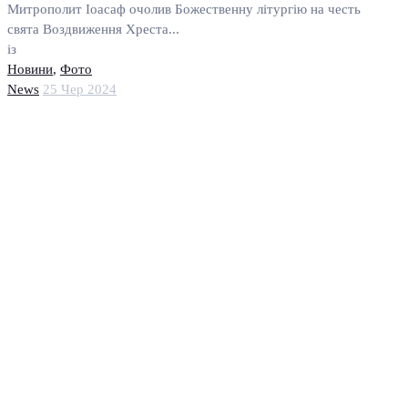
Митрополит Іоасаф очолив Божественну літургію на честь
свята Воздвиження Хреста...
із
Новини
,
Фото
News
25 Чер 2024