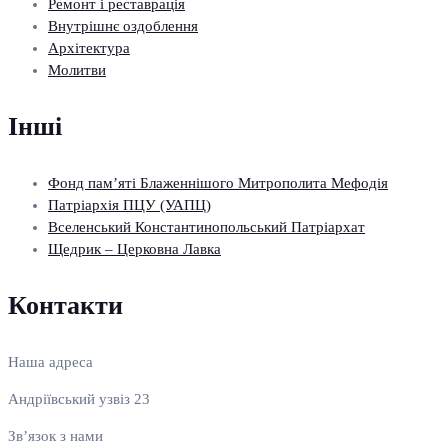
Ремонт і реставрація
Внутрішнє оздоблення
Архітектура
Молитви
Інші
Фонд пам’яті Блаженнішого Митрополита Мефодія
Патріархія ПЦУ (УАПЦ)
Вселенський Константинопольський Патріархат
Щедрик – Церковна Лавка
Контакти
Наша адреса
Андріївський узвіз 23
Зв’язок з нами