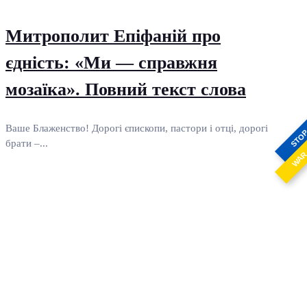
Митрополит Епіфаній про
єдність: «Ми — справжня
мозаїка». Повний текст слова
Ваше Блаженство! Дорогі єпископи, пастори і отці, дорогі
STO
брати –...
WA