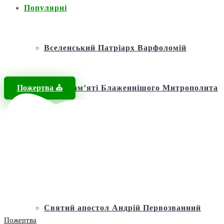
Популярні
Вселенський Патріарх Варфоломій
Пожертва ⛪️
Фонд пам’яті Блаженнішого Митрополита
МЕФОДІЯ
Андріївська церква
Святий апостол Андрій Первозванний
Пожертва