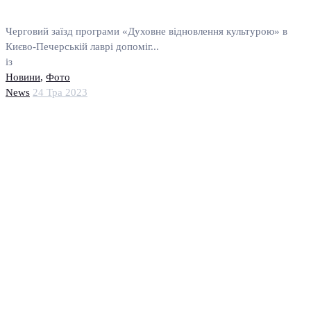
Черговий заїзд програми «Духовне відновлення культурою» в
Києво-Печерській лаврі допоміг...
із
Новини
,
Фото
News
24 Тра 2023