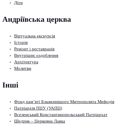
Діти
Андріївська церква
Віртуальна екскурсія
Історія
Ремонт і реставрація
Внутрішнє оздоблення
Архітектура
Молитви
Інші
Фонд пам’яті Блаженнішого Митрополита Мефодія
Патріархія ПЦУ (УАПЦ)
Вселенський Константинопольський Патріархат
Щедрик – Церковна Лавка