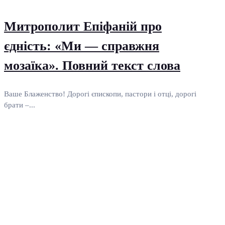
Митрополит Епіфаній про
єдність: «Ми — справжня
мозаїка». Повний текст слова
Ваше Блаженство! Дорогі єпископи, пастори і отці, дорогі
брати –...