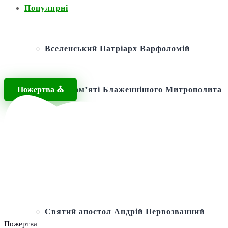
Популярні
Вселенський Патріарх Варфоломій
Пожертва ⛪️
Фонд пам’яті Блаженнішого Митрополита
МЕФОДІЯ
Андріївська церква
Святий апостол Андрій Первозванний
Пожертва