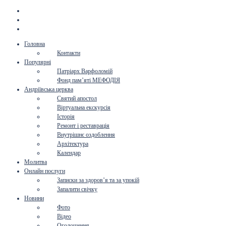
Головна
Контакти
Популярні
Патріарх Варфоломій
Фонд пам’яті МЕФОДІЯ
Андріївська церква
Святий апостол
Віртуальна екскурсія
Історія
Ремонт і реставрація
Внутрішнє оздоблення
Архітектура
Календар
Молитва
Онлайн послуги
Записки за здоров’я та за упокій
Запалити свічку
Новини
Фото
Відео
Оголошення