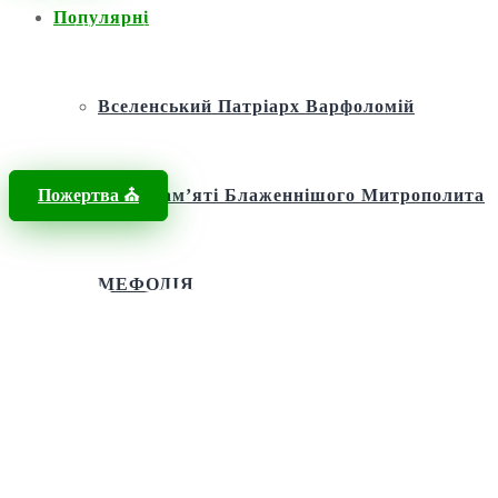
Популярні
Головна
/
Новини
/
Київський військовий ліцей
Вселенський Патріарх Варфоломій
Пожертва ⛪️
Фонд пам’яті Блаженнішого Митрополита
МЕФОДІЯ
Андріївська церква
Святий апостол Андрій Первозванний