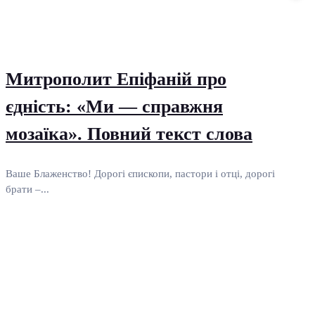
Митрополит Епіфаній про
єдність: «Ми — справжня
мозаїка». Повний текст слова
Ваше Блаженство! Дорогі єпископи, пастори і отці, дорогі
брати –...