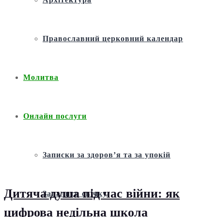
Православний церковний календар
Молитва
Онлайн послуги
Записки за здоров’я та за упокій
Дитяча душа під час війни: як
Запалити свічку
цифрова недільна школа