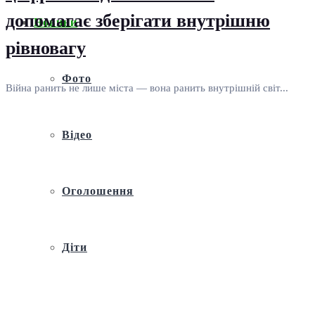
допомагає зберігати внутрішню
Новини
рівновагу
Фото
Війна ранить не лише міста — вона ранить внутрішній світ...
Відео
Оголошення
Діти