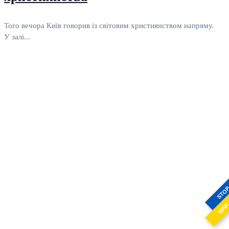
Того вечора Київ говорив із світовим християнством напряму.
У залі...
STO
WA