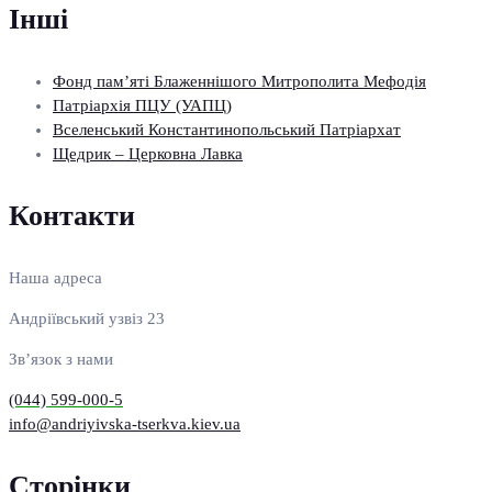
Інші
Фонд пам’яті Блаженнішого Митрополита Мефодія
Патріархія ПЦУ (УАПЦ)
Вселенський Константинопольський Патріархат
Щедрик – Церковна Лавка
Контакти
Наша адреса
Андріївський узвіз 23
Зв’язок з нами
(044) 599-000-5
info@andriyivska-tserkva.kiev.ua
Сторінки