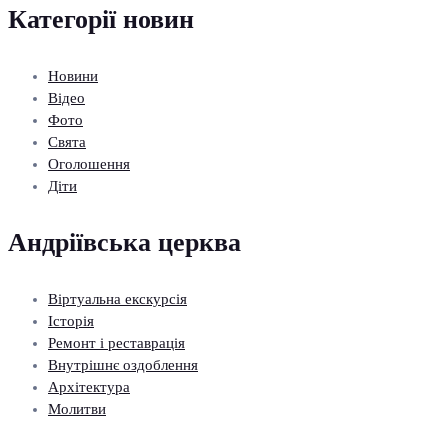
Категорії новин
Новини
Відео
Фото
Свята
Оголошення
Діти
Андріївська церква
Віртуальна екскурсія
Історія
Ремонт і реставрація
Внутрішнє оздоблення
Архітектура
Молитви