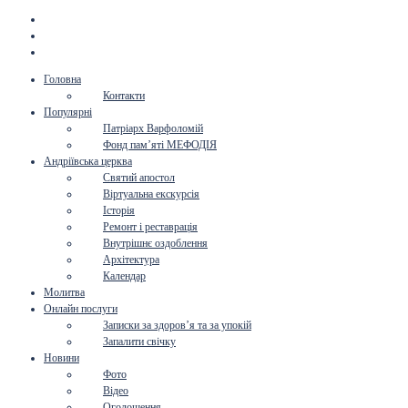
Головна
Контакти
Популярні
Патріарх Варфоломій
Фонд пам’яті МЕФОДІЯ
Андріївська церква
Святий апостол
Віртуальна екскурсія
Історія
Ремонт і реставрація
Внутрішнє оздоблення
Архітектура
Календар
Молитва
Онлайн послуги
Записки за здоров’я та за упокій
Запалити свічку
Новини
Фото
Відео
Оголошення