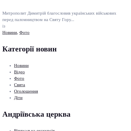
Митрополит Димитрій благословив українських військових
перед паломництвом на Святу Гору...
із
Новини
,
Фото
Категорії новин
Новини
Відео
Фото
Свята
Оголошення
Діти
Андріївська церква
Віртуальна екскурсія