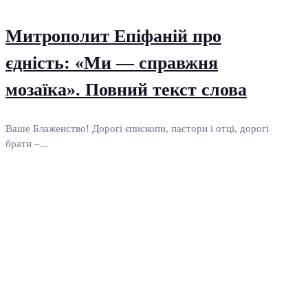
Митрополит Епіфаній про
єдність: «Ми — справжня
мозаїка». Повний текст слова
Ваше Блаженство! Дорогі єпископи, пастори і отці, дорогі
брати –...