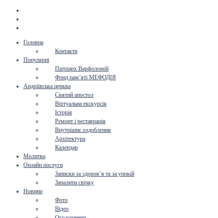
Головна
Контакти
Популярні
Патріарх Варфоломій
Фонд пам’яті МЕФОДІЯ
Андріївська церква
Святий апостол
Віртуальна екскурсія
Історія
Ремонт і реставрація
Внутрішнє оздоблення
Архітектура
Календар
Молитва
Онлайн послуги
Записки за здоров’я та за упокій
Запалити свічку
Новини
Фото
Відео
Оголошення