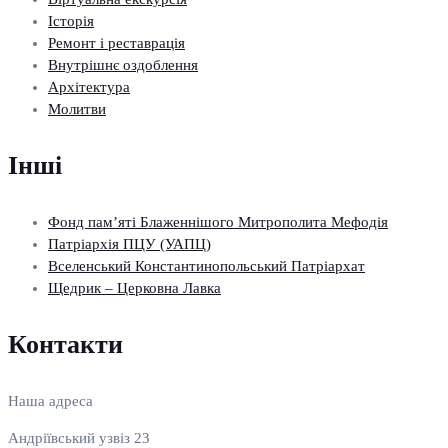
Історія
Ремонт і реставрація
Внутрішнє оздоблення
Архітектура
Молитви
Інші
Фонд пам’яті Блаженнішого Митрополита Мефодія
Патріархія ПЦУ (УАПЦ)
Вселенський Константинопольський Патріархат
Щедрик – Церковна Лавка
Контакти
Наша адреса
Андріївський узвіз 23