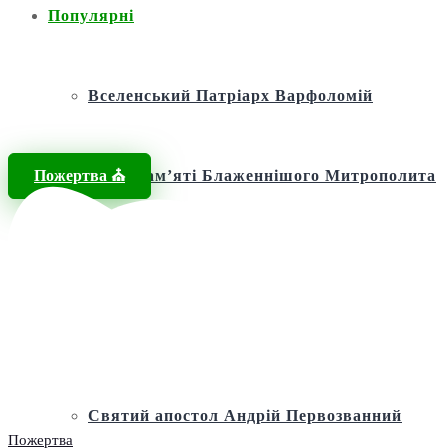
Популярні
Вселенський Патріарх Варфоломій
Пожертва ⛪️
Фонд пам’яті Блаженнішого Митрополита
МЕФОДІЯ
Андріївська церква
Святий апостол Андрій Первозванний
Пожертва