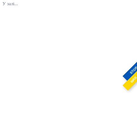
У залі...
STO
WA