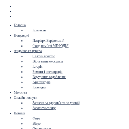
Головна
Контакти
Популярні
Патріарх Варфоломій
Фонд пам’яті МЕФОДІЯ
Андріївська церква
Святий апостол
Віртуальна екскурсія
Історія
Ремонт і реставрація
Внутрішнє оздоблення
Архітектура
Календар
Молитва
Онлайн послуги
Записки за здоров’я та за упокій
Запалити свічку
Новини
Фото
Відео
Оголошення