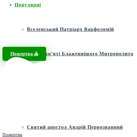
Популярні
Вселенський Патріарх Варфоломій
Пожертва ⛪️
Фонд пам’яті Блаженнішого Митрополита
МЕФОДІЯ
Андріївська церква
Святий апостол Андрій Первозванний
Пожертва