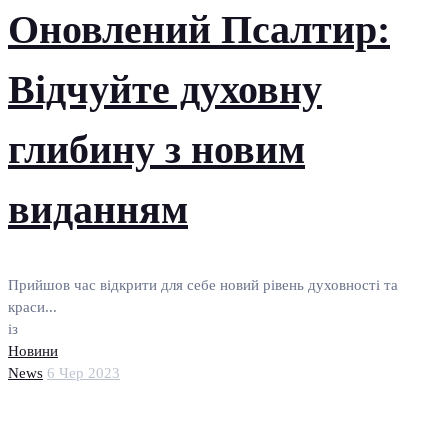
Оновлений Псалтир:
Відчуйте духовну
глибину з новим
виданням
Прийшов час відкрити для себе новий рівень духовності та
краси...
із
Новини
News
6 Чер 2023