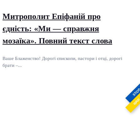
Митрополит Епіфаній про
єдність: «Ми — справжня
мозаїка». Повний текст слова
Ваше Блаженство! Дорогі єпископи, пастори і отці, дорогі
брати –...
STO
WA