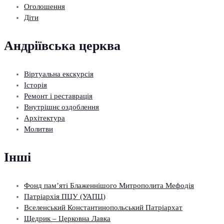
Оголошення
Діти
Андріївська церква
Віртуальна екскурсія
Історія
Ремонт і реставрація
Внутрішнє оздоблення
Архітектура
Молитви
Інші
Фонд пам’яті Блаженнішого Митрополита Мефодія
Патріархія ПЦУ (УАПЦ)
Вселенський Константинопольський Патріархат
Щедрик – Церковна Лавка