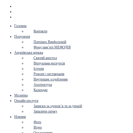
Головна
Контакти
Популярні
Патріарх Варфоломій
Фонд пам’яті МЕФОДІЯ
Андріївська церква
Святий апостол
Віртуальна екскурсія
Історія
Ремонт і реставрація
Внутрішнє оздоблення
Архітектура
Календар
Молитва
Онлайн послуги
Записки за здоров’я та за упокій
Запалити свічку
Новини
Фото
Відео
Оголошення