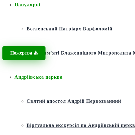
Популярні
Вселенський Патріарх Варфоломій
Пожертва ⛪️
Фонд пам’яті Блаженнішого Митрополит
Андріївська церква
Святий апостол Андрій Первозванний
Віртуальна екскурсія по Андріївській церкв