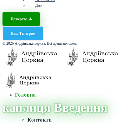
Діти
Пожертва ⛪️
Наш Телеграм
© 2026 Андріївська церква. Всі права захищені.
Головна
каплиця Введення
Контакти
Головна
/
Новини
/
каплиця Введення