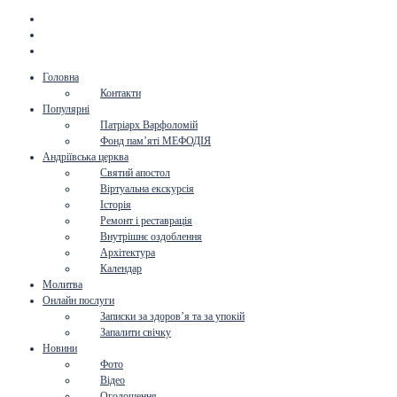
Головна
Контакти
Популярні
Патріарх Варфоломій
Фонд пам’яті МЕФОДІЯ
Андріївська церква
Святий апостол
Віртуальна екскурсія
Історія
Ремонт і реставрація
Внутрішнє оздоблення
Архітектура
Календар
Молитва
Онлайн послуги
Записки за здоров’я та за упокій
Запалити свічку
Новини
Фото
Відео
Оголошення