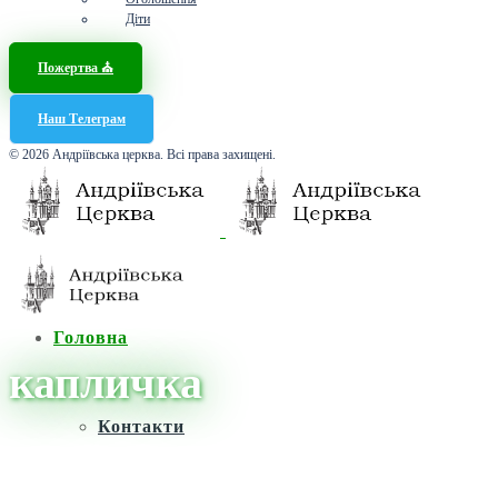
Діти
Пожертва ⛪️
Наш Телеграм
© 2026 Андріївська церква. Всі права захищені.
Головна
капличка
Контакти
Головна
/
Новини
/
капличка