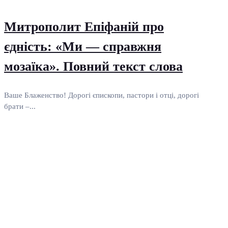
Митрополит Епіфаній про
єдність: «Ми — справжня
мозаїка». Повний текст слова
Ваше Блаженство! Дорогі єпископи, пастори і отці, дорогі
брати –...