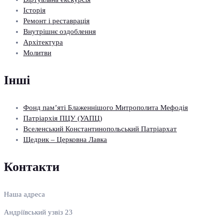
Історія
Ремонт і реставрація
Внутрішнє оздоблення
Архітектура
Молитви
Інші
Фонд пам’яті Блаженнішого Митрополита Мефодія
Патріархія ПЦУ (УАПЦ)
Вселенський Константинопольський Патріархат
Щедрик – Церковна Лавка
Контакти
Наша адреса
Андріївський узвіз 23