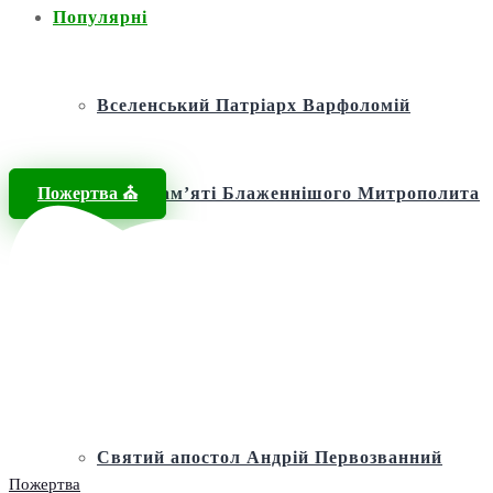
Популярні
Вселенський Патріарх Варфоломій
Пожертва ⛪️
Фонд пам’яті Блаженнішого Митрополита
МЕФОДІЯ
Андріївська церква
Святий апостол Андрій Первозванний
Пожертва