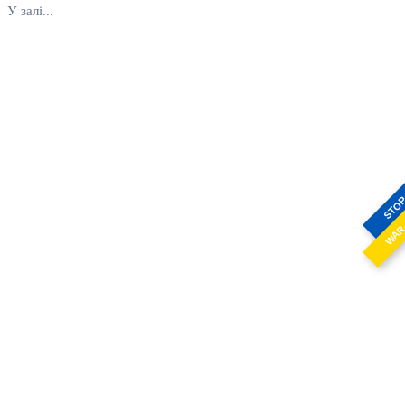
У залі...
STO
WA