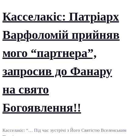
Касселакіс: Патріарх
Варфоломій прийняв
мого “партнера”,
запросив до Фанару
на свято
Богоявлення!!
Касселакіс: “… Під час зустрічі з Його Святістю Вселенським