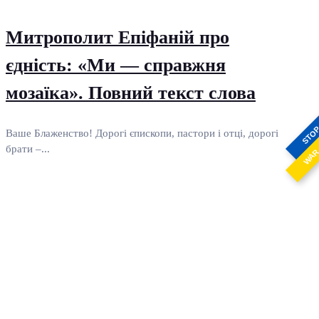
Митрополит Епіфаній про
єдність: «Ми — справжня
мозаїка». Повний текст слова
STO
Ваше Блаженство! Дорогі єпископи, пастори і отці, дорогі
брати –...
WA