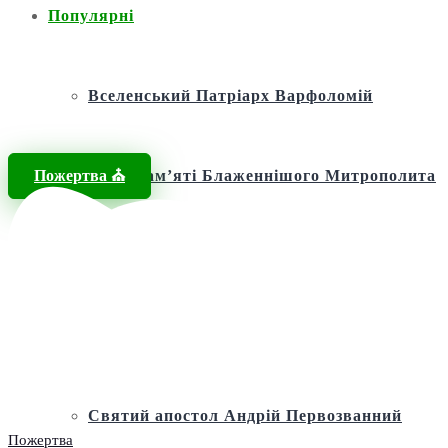
Популярні
Вселенський Патріарх Варфоломій
Пожертва ⛪️
Фонд пам’яті Блаженнішого Митрополита
МЕФОДІЯ
Андріївська церква
Святий апостол Андрій Первозванний
Пожертва