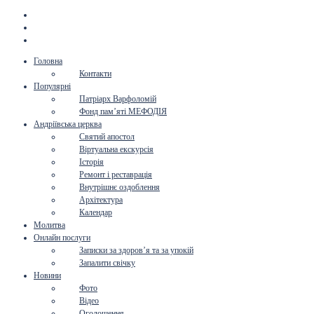
Головна
Контакти
Популярні
Патріарх Варфоломій
Фонд пам’яті МЕФОДІЯ
Андріївська церква
Святий апостол
Віртуальна екскурсія
Історія
Ремонт і реставрація
Внутрішнє оздоблення
Архітектура
Календар
Молитва
Онлайн послуги
Записки за здоров’я та за упокій
Запалити свічку
Новини
Фото
Відео
Оголошення