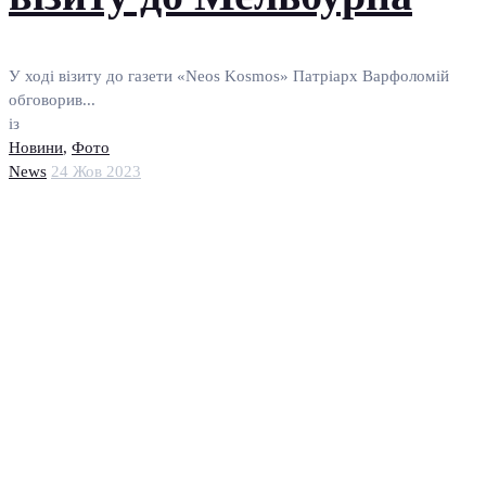
У ході візиту до газети «Neos Kosmos» Патріарх Варфоломій
обговорив...
із
Новини
,
Фото
News
24 Жов 2023