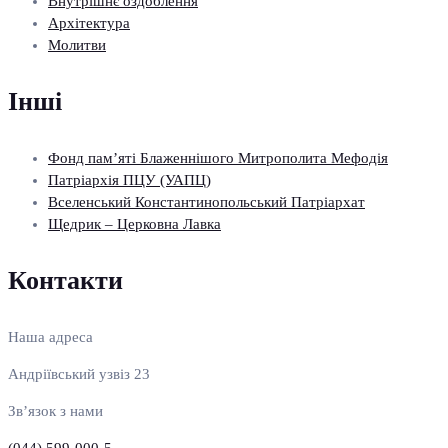
Внутрішнє оздоблення
Архітектура
Молитви
Інші
Фонд пам’яті Блаженнішого Митрополита Мефодія
Патріархія ПЦУ (УАПЦ)
Вселенський Константинопольський Патріархат
Щедрик – Церковна Лавка
Контакти
Наша адреса
Андріївський узвіз 23
Зв’язок з нами