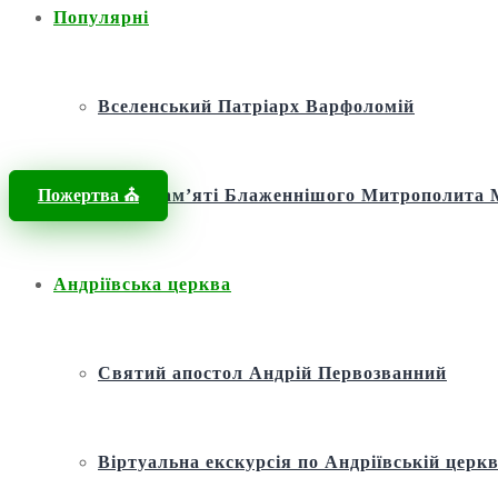
Популярні
Вселенський Патріарх Варфоломій
Пожертва ⛪️
Фонд пам’яті Блаженнішого Митрополит
Андріївська церква
Святий апостол Андрій Первозванний
Віртуальна екскурсія по Андріївській церкв