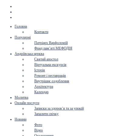
Головна
Контакти
Популярні
Патріарх Варфоломій
Фонд пам’яті МЕФОДІЯ
Андріївська церква
Святий апостол
Віртуальна екскурсія
Історія
Ремонт і реставрація
Внутрішнє оздоблення
Архітектура
Календар
Молитва
Онлайн послуги
Записки за здоров’я та за упокій
Запалити свічку
Новини
Фото
Відео
Оголошення