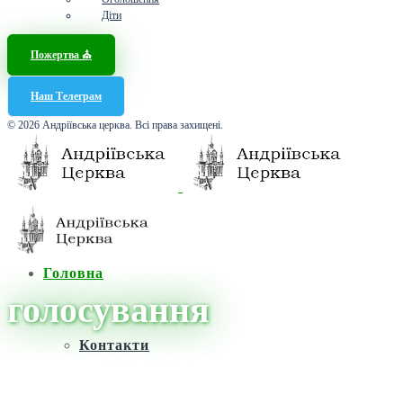
Діти
Пожертва ⛪️
Наш Телеграм
© 2026 Андріївська церква. Всі права захищені.
Головна
голосування
Контакти
Головна
/
Новини
/
голосування