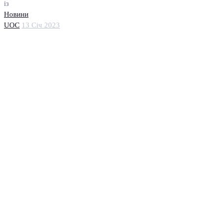
із
Новини
UOC
13 Січ 2023