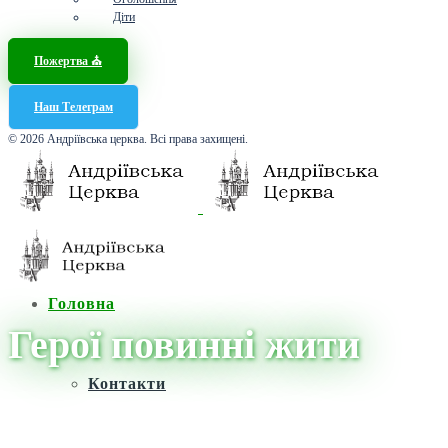
Діти
Пожертва ⛪️
Наш Телеграм
© 2026 Андріївська церква. Всі права захищені.
Головна
Герої повинні жити
Контакти
Головна
/
Новини
/
Герої повинні жити