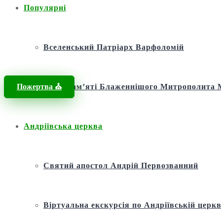
Популярні
Вселенський Патріарх Варфоломій
Пожертва ⛪️
Фонд пам’яті Блаженнішого Митрополит
Андріївська церква
Святий апостол Андрій Первозванний
Віртуальна екскурсія по Андріївській церкв