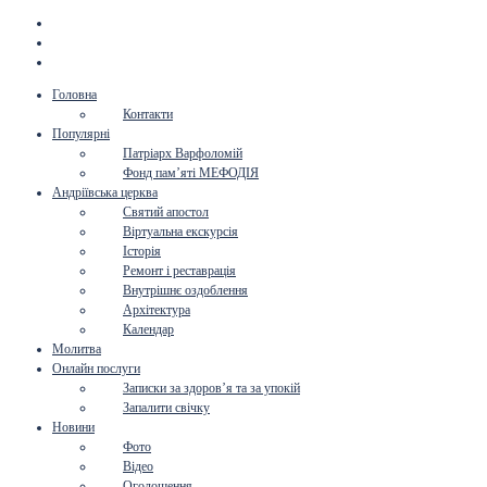
Головна
Контакти
Популярні
Патріарх Варфоломій
Фонд пам’яті МЕФОДІЯ
Андріївська церква
Святий апостол
Віртуальна екскурсія
Історія
Ремонт і реставрація
Внутрішнє оздоблення
Архітектура
Календар
Молитва
Онлайн послуги
Записки за здоров’я та за упокій
Запалити свічку
Новини
Фото
Відео
Оголошення