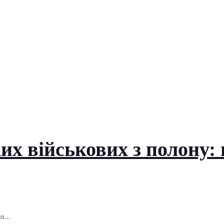
их військових з полону: 
я...