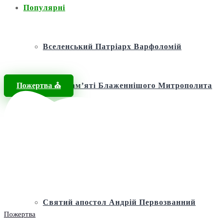
Популярні
Вселенський Патріарх Варфоломій
Пожертва ⛪️
Фонд пам’яті Блаженнішого Митрополита
МЕФОДІЯ
Андріївська церква
Святий апостол Андрій Первозванний
Пожертва