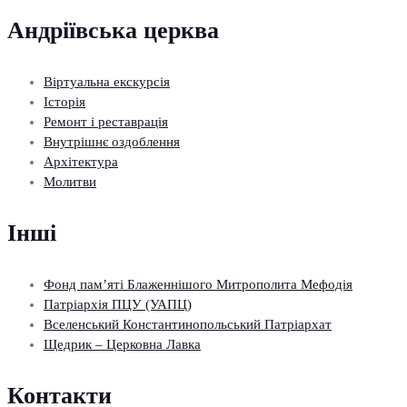
Андріївська церква
Віртуальна екскурсія
Історія
Ремонт і реставрація
Внутрішнє оздоблення
Архітектура
Молитви
Інші
Фонд пам’яті Блаженнішого Митрополита Мефодія
Патріархія ПЦУ (УАПЦ)
Вселенський Константинопольський Патріархат
Щедрик – Церковна Лавка
Контакти