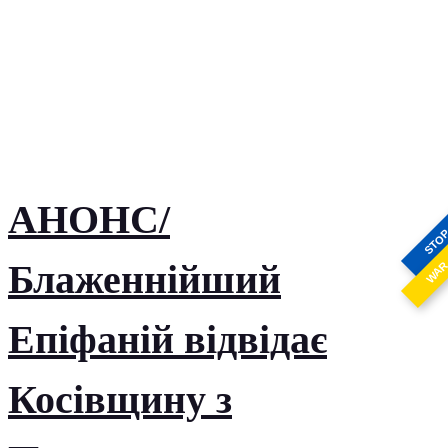
АНОНС/
STO
Блаженнійший
WA
Епіфаній відвідає
Косівщину з