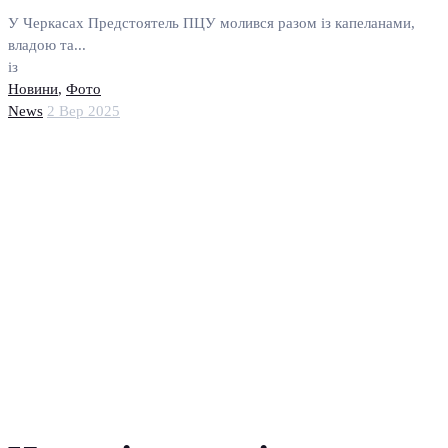
У Черкасах Предстоятель ПЦУ молився разом із капеланами,
владою та...
із
Новини
,
Фото
News
2 Вер 2025