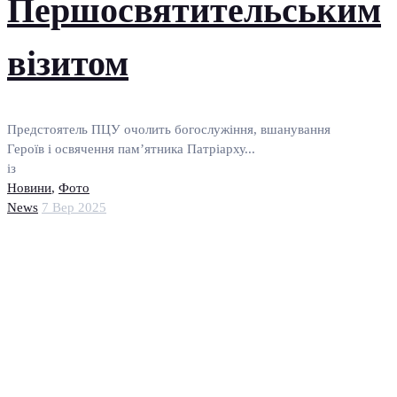
Першосвятительським
візитом
Предстоятель ПЦУ очолить богослужіння, вшанування
Героїв і освячення пам’ятника Патріарху...
із
Новини
,
Фото
News
7 Вер 2025