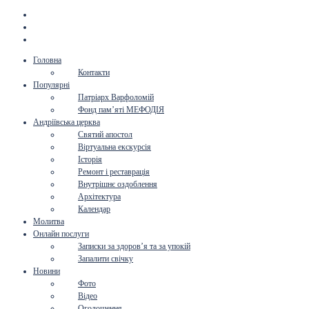
Головна
Контакти
Популярні
Патріарх Варфоломій
Фонд пам’яті МЕФОДІЯ
Андріївська церква
Святий апостол
Віртуальна екскурсія
Історія
Ремонт і реставрація
Внутрішнє оздоблення
Архітектура
Календар
Молитва
Онлайн послуги
Записки за здоров’я та за упокій
Запалити свічку
Новини
Фото
Відео
Оголошення