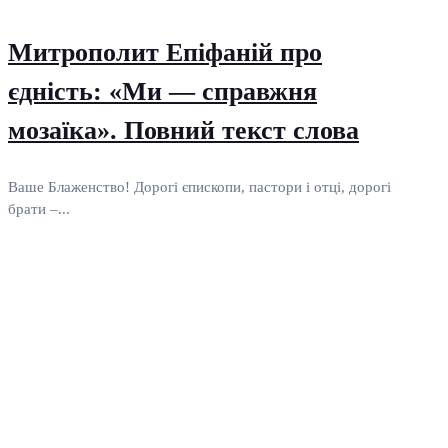
Митрополит Епіфаній про
єдність: «Ми — справжня
мозаїка». Повний текст слова
Ваше Блаженство! Дорогі єпископи, пастори і отці, дорогі
брати –...