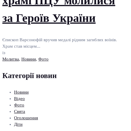
храмі ПЦУ молилися
за Героїв України
Єпископ Варсонофій вручив медалі рідним загиблих воїнів.
Храм став місцем...
із
Молитва
,
Новини
,
Фото
Категорії новин
Новини
Відео
Фото
Свята
Оголошення
Діти