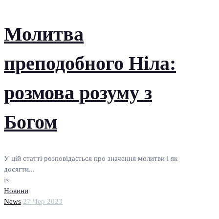
Молитва
преподобного Ніла:
розмова розуму з
Богом
У цій статті розповідається про значення молитви і як
досягти...
із
Новини
News
27 Чер 2023