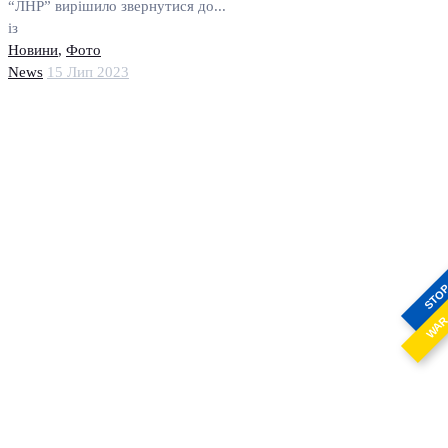
“ЛНР” вирішило звернутися до...
із
Новини
,
Фото
News
15 Лип 2023
STO
WA