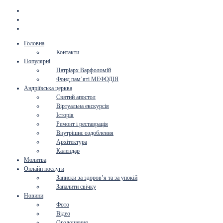
Головна
Контакти
Популярні
Патріарх Варфоломій
Фонд пам’яті МЕФОДІЯ
Андріївська церква
Святий апостол
Віртуальна екскурсія
Історія
Ремонт і реставрація
Внутрішнє оздоблення
Архітектура
Календар
Молитва
Онлайн послуги
Записки за здоров’я та за упокій
Запалити свічку
Новини
Фото
Відео
Оголошення