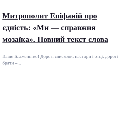
Митрополит Епіфаній про
єдність: «Ми — справжня
мозаїка». Повний текст слова
Ваше Блаженство! Дорогі єпископи, пастори і отці, дорогі
брати –...