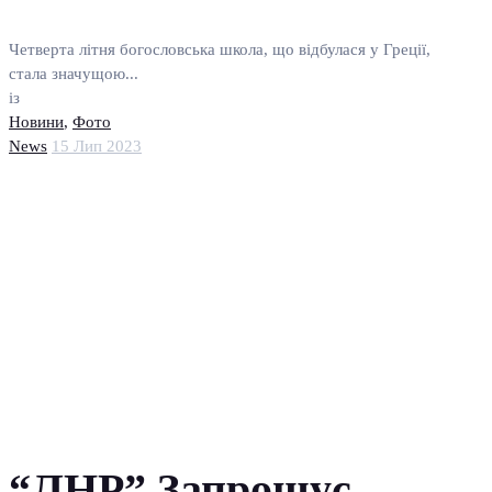
Четверта літня богословська школа, що відбулася у Греції,
стала значущою...
із
Новини
,
Фото
News
15 Лип 2023
“ЛНР” Запрошує