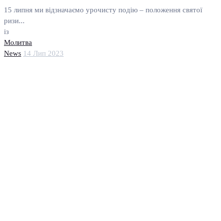
15 липня ми відзначаємо урочисту подію – положення святої
ризи...
із
Молитва
News
14 Лип 2023