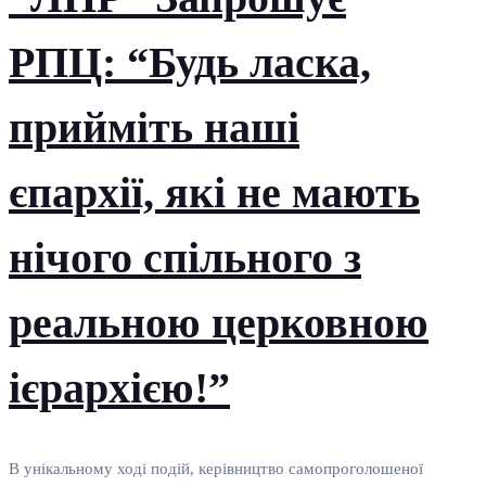
РПЦ: “Будь ласка,
прийміть наші
єпархії, які не мають
нічого спільного з
реальною церковною
ієрархією!”
В унікальному ході подій, керівництво самопроголошеної