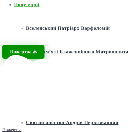
Популярні
Вселенський Патріарх Варфоломій
Пожертва ⛪️
Фонд пам’яті Блаженнішого Митрополита
МЕФОДІЯ
Андріївська церква
Святий апостол Андрій Первозванний
Пожертва