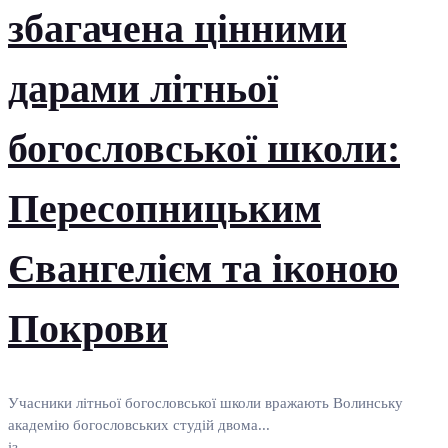
збагачена цінними
дарами літньої
богословської школи:
Пересопницьким
Євангелієм та іконою
Покрови
Учасники літньої богословської школи вражають Волинську
академію богословських студій двома...
із