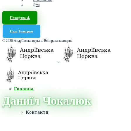
Діти
Пожертва ⛪️
Наш Телеграм
© 2026 Андріївська церква. Всі права захищені.
Головна
Даниїл Чокалюк
Контакти
Головна
/
Новини
/
Даниїл Чокалюк