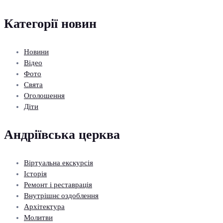
Категорії новин
Новини
Відео
Фото
Свята
Оголошення
Діти
Андріївська церква
Віртуальна екскурсія
Історія
Ремонт і реставрація
Внутрішнє оздоблення
Архітектура
Молитви