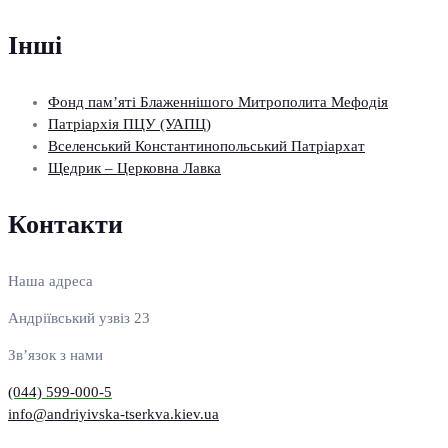
Інші
Фонд пам’яті Блаженнішого Митрополита Мефодія
Патріархія ПЦУ (УАПЦ)
Вселенський Константинопольський Патріархат
Щедрик – Церковна Лавка
Контакти
Наша адреса
Андріївський узвіз 23
Зв’язок з нами
(044) 599-000-5
info@andriyivska-tserkva.kiev.ua