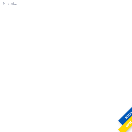
У залі...
STO
WA