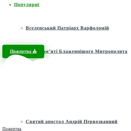
Популярні
Вселенський Патріарх Варфоломій
Пожертва ⛪️
Фонд пам’яті Блаженнішого Митрополита
МЕФОДІЯ
Андріївська церква
Святий апостол Андрій Первозванний
Пожертва