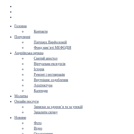
Головна
Контакти
Популярні
Патріарх Варфоломій
Фонд пам’яті МЕФОДІЯ
Андріївська церква
Святий апостол
Віртуальна екскурсія
Історія
Ремонт і реставрація
Внутрішнє оздоблення
Архітектура
Календар
Молитва
Онлайн послуги
Записки за здоров’я та за упокій
Запалити свічку
Новини
Фото
Відео
Оголошення