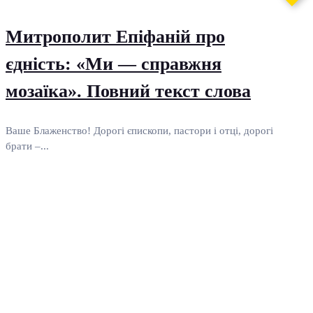
Митрополит Епіфаній про
єдність: «Ми — справжня
мозаїка». Повний текст слова
Ваше Блаженство! Дорогі єпископи, пастори і отці, дорогі
брати –...