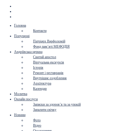
Головна
Контакти
Популярні
Патріарх Варфоломій
Фонд пам’яті МЕФОДІЯ
Андріївська церква
Святий апостол
Віртуальна екскурсія
Історія
Ремонт і реставрація
Внутрішнє оздоблення
Архітектура
Календар
Молитва
Онлайн послуги
Записки за здоров’я та за упокій
Запалити свічку
Новини
Фото
Відео
Оголошення