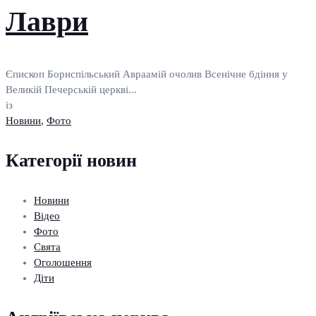
Лаври
Єпископ Бориспільський Авраамій очолив Всенічне бдіння у
Великій Печерській церкві...
із
Новини
,
Фото
Категорії новин
Новини
Відео
Фото
Свята
Оголошення
Діти