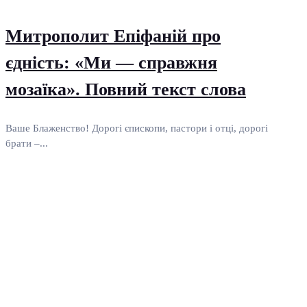
Митрополит Епіфаній про
єдність: «Ми — справжня
мозаїка». Повний текст слова
Ваше Блаженство! Дорогі єпископи, пастори і отці, дорогі
брати –...