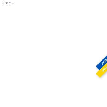
У залі...
STO
WA