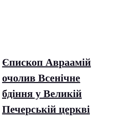
Єпископ Авраамій
очолив Всенічне
бдіння у Великій
Печерській церкві