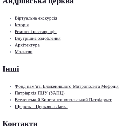
Андріївська церква
Віртуальна екскурсія
Історія
Ремонт і реставрація
Внутрішнє оздоблення
Архітектура
Молитви
Інші
Фонд пам’яті Блаженнішого Митрополита Мефодія
Патріархія ПЦУ (УАПЦ)
Вселенський Константинопольський Патріархат
Щедрик – Церковна Лавка
Контакти