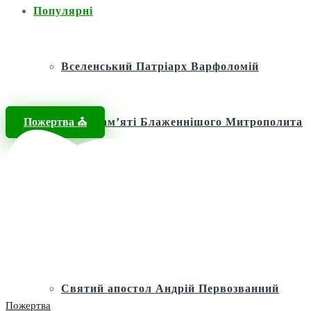
Популярні
Вселенський Патріарх Варфоломій
Пожертва ⛪️
Фонд пам’яті Блаженнішого Митрополита
МЕФОДІЯ
Андріївська церква
Святий апостол Андрій Первозванний
Пожертва