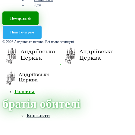
Діти
Пожертва ⛪️
Наш Телеграм
© 2026 Андріївська церква. Всі права захищені.
Головна
братія обителі
Контакти
Головна
/
Новини
/
братія обителі