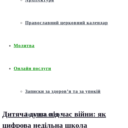
Православний церковний календар
Молитва
Онлайн послуги
Записки за здоров’я та за упокій
Дитяча душа під час війни: як
Запалити свічку
цифрова недільна школа