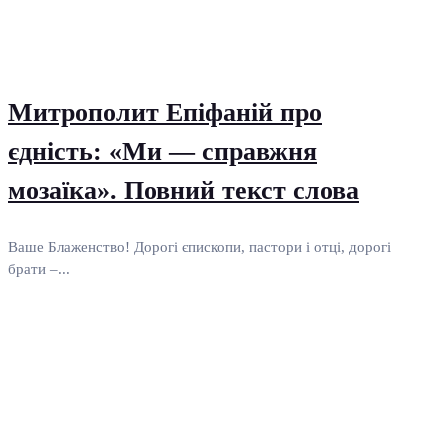
Митрополит Епіфаній про
єдність: «Ми — справжня
мозаїка». Повний текст слова
Ваше Блаженство! Дорогі єпископи, пастори і отці, дорогі
брати –...