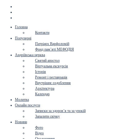
Головна
Контакти
Популярні
Патріарх Варфоломій
Фонд пам’яті МЕФОДІЯ
Андріївська церква
Святий апостол
Віртуальна екскурсія
Історія
Ремонт і реставрація
Внутрішнє оздоблення
Архітектура
Календар
Молитва
Онлайн послуги
Записки за здоров’я та за упокій
Запалити свічку
Новини
Фото
Відео
Оголошення