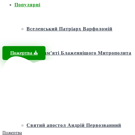
Популярні
Вселенський Патріарх Варфоломій
Пожертва ⛪️
Фонд пам’яті Блаженнішого Митрополита
МЕФОДІЯ
Андріївська церква
Святий апостол Андрій Первозванний
Пожертва