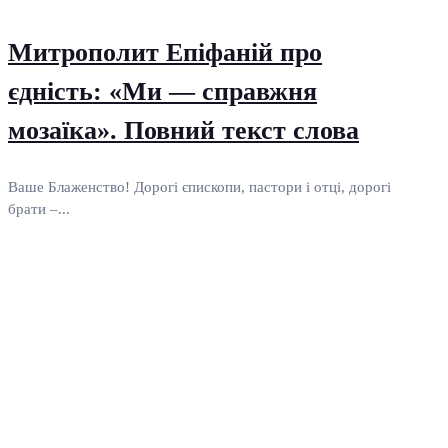
Митрополит Епіфаній про
єдність: «Ми — справжня
мозаїка». Повний текст слова
Ваше Блаженство! Дорогі єпископи, пастори і отці, дорогі
брати –...