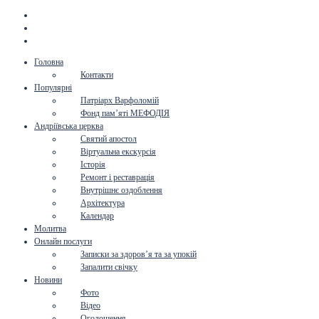
Головна
Контакти
Популярні
Патріарх Варфоломій
Фонд пам’яті МЕФОДІЯ
Андріївська церква
Святий апостол
Віртуальна екскурсія
Історія
Ремонт і реставрація
Внутрішнє оздоблення
Архітектура
Календар
Молитва
Онлайн послуги
Записки за здоров’я та за упокій
Запалити свічку
Новини
Фото
Відео
Оголошення