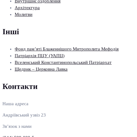
Внутрішнє оздоблення
Архітектура
Молитви
Інші
Фонд пам’яті Блаженнішого Митрополита Мефодія
Патріархія ПЦУ (УАПЦ)
Вселенський Константинопольський Патріархат
Щедрик – Церковна Лавка
Контакти
Наша адреса
Андріївський узвіз 23
Зв’язок з нами