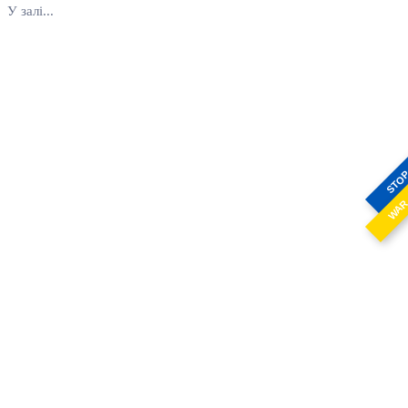
У залі...
STO
WA