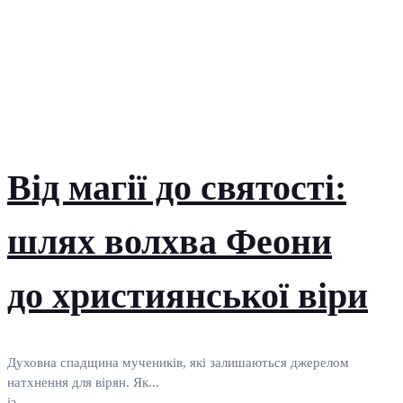
Від магії до святості:
шлях волхва Феони
до християнської віри
Духовна спадщина мучеників, які залишаються джерелом
натхнення для вірян. Як...
із