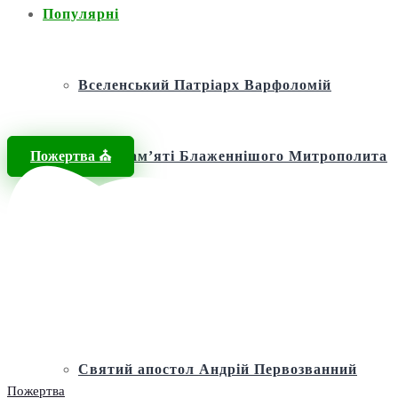
Популярні
Вселенський Патріарх Варфоломій
Пожертва ⛪️
Фонд пам’яті Блаженнішого Митрополита
МЕФОДІЯ
Андріївська церква
Святий апостол Андрій Первозванний
Пожертва