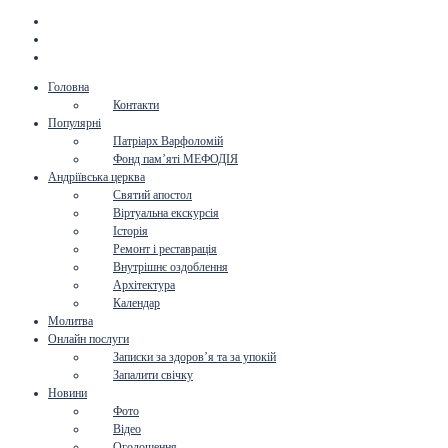
Головна
Контакти
Популярні
Патріарх Варфоломій
Фонд пам’яті МЕФОДІЯ
Андріївська церква
Святий апостол
Віртуальна екскурсія
Історія
Ремонт і реставрація
Внутрішнє оздоблення
Архітектура
Календар
Молитва
Онлайн послуги
Записки за здоров’я та за упокій
Запалити свічку
Новини
Фото
Відео
Оголошення