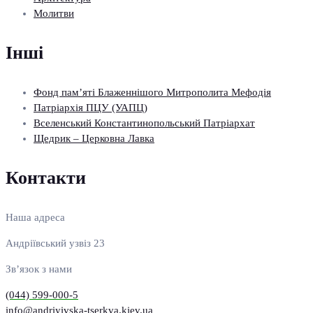
Молитви
Інші
Фонд пам’яті Блаженнішого Митрополита Мефодія
Патріархія ПЦУ (УАПЦ)
Вселенський Константинопольський Патріархат
Щедрик – Церковна Лавка
Контакти
Наша адреса
Андріївський узвіз 23
Зв’язок з нами
(044) 599-000-5
info@andriyivska-tserkva.kiev.ua