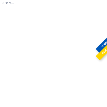
У залі...
STO
WA