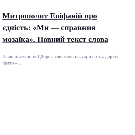
Митрополит Епіфаній про
єдність: «Ми — справжня
мозаїка». Повний текст слова
Ваше Блаженство! Дорогі єпископи, пастори і отці, дорогі
брати –...