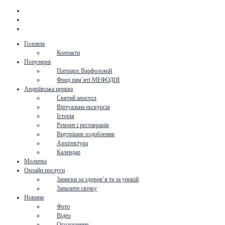
Головна
Контакти
Популярні
Патріарх Варфоломій
Фонд пам’яті МЕФОДІЯ
Андріївська церква
Святий апостол
Віртуальна екскурсія
Історія
Ремонт і реставрація
Внутрішнє оздоблення
Архітектура
Календар
Молитва
Онлайн послуги
Записки за здоров’я та за упокій
Запалити свічку
Новини
Фото
Відео
Оголошення