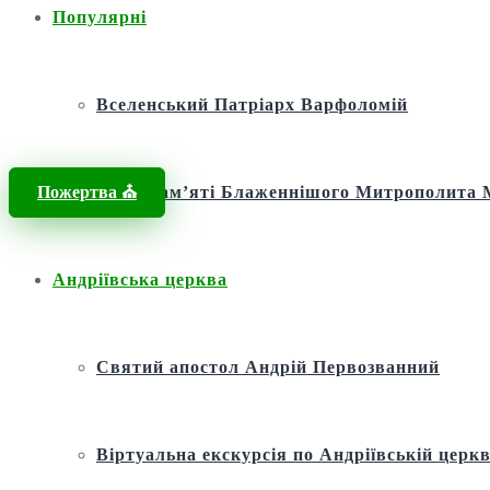
Популярні
Вселенський Патріарх Варфоломій
Пожертва ⛪️
Фонд пам’яті Блаженнішого Митрополит
Андріївська церква
Святий апостол Андрій Первозванний
Віртуальна екскурсія по Андріївській церкв