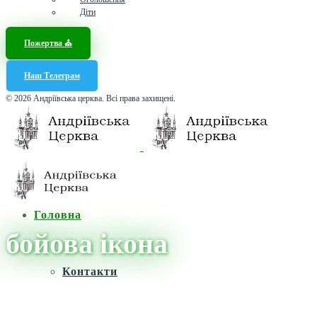
Діти
Пожертва ⛪️
Наш Телеграм
© 2026 Андріївська церква. Всі права захищені.
Головна
бойова ікона
Контакти
Головна
/
Новини
/
бойова ікона