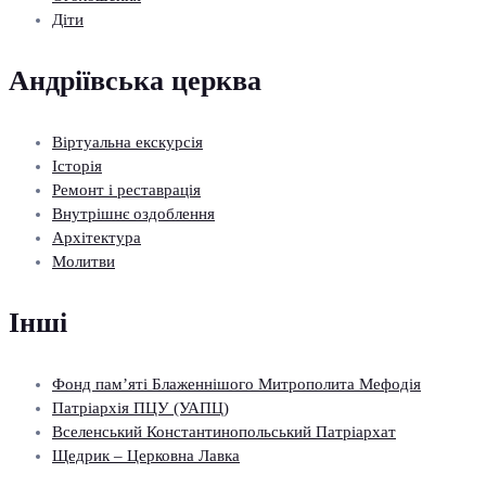
Діти
Андріївська церква
Віртуальна екскурсія
Історія
Ремонт і реставрація
Внутрішнє оздоблення
Архітектура
Молитви
Інші
Фонд пам’яті Блаженнішого Митрополита Мефодія
Патріархія ПЦУ (УАПЦ)
Вселенський Константинопольський Патріархат
Щедрик – Церковна Лавка