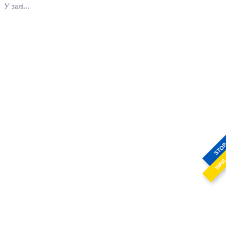
У залі...
STO
WA