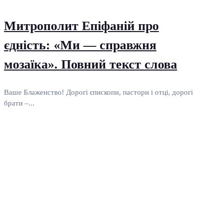
Митрополит Епіфаній про
єдність: «Ми — справжня
мозаїка». Повний текст слова
Ваше Блаженство! Дорогі єпископи, пастори і отці, дорогі
брати –...