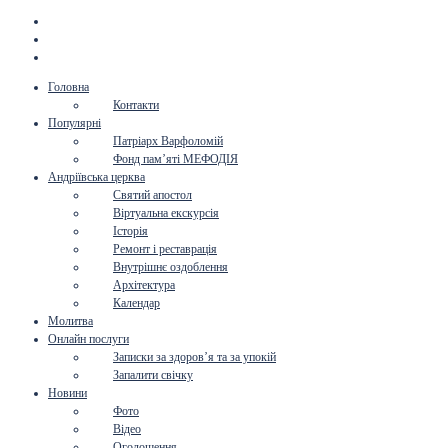
Головна
Контакти
Популярні
Патріарх Варфоломій
Фонд пам’яті МЕФОДІЯ
Андріївська церква
Святий апостол
Віртуальна екскурсія
Історія
Ремонт і реставрація
Внутрішнє оздоблення
Архітектура
Календар
Молитва
Онлайн послуги
Записки за здоров’я та за упокій
Запалити свічку
Новини
Фото
Відео
Оголошення