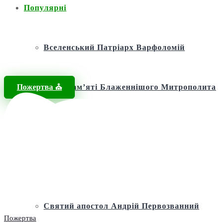
Популярні
Вселенський Патріарх Варфоломій
Пожертва ⛪️
Фонд пам’яті Блаженнішого Митрополита
МЕФОДІЯ
Андріївська церква
Святий апостол Андрій Первозванний
Пожертва