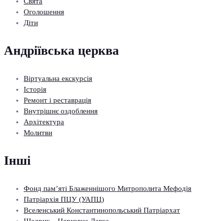
Свята
Оголошення
Діти
Андріївська церква
Віртуальна екскурсія
Історія
Ремонт і реставрація
Внутрішнє оздоблення
Архітектура
Молитви
Інші
Фонд пам’яті Блаженнішого Митрополита Мефодія
Патріархія ПЦУ (УАПЦ)
Вселенський Константинопольський Патріархат
Щедрик – Церковна Лавка