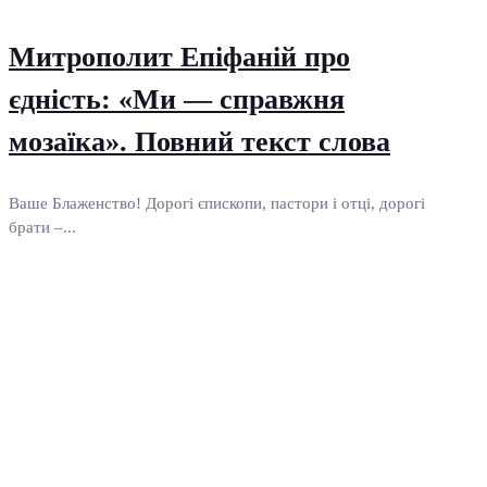
Митрополит Епіфаній про
єдність: «Ми — справжня
мозаїка». Повний текст слова
Ваше Блаженство! Дорогі єпископи, пастори і отці, дорогі
брати –...