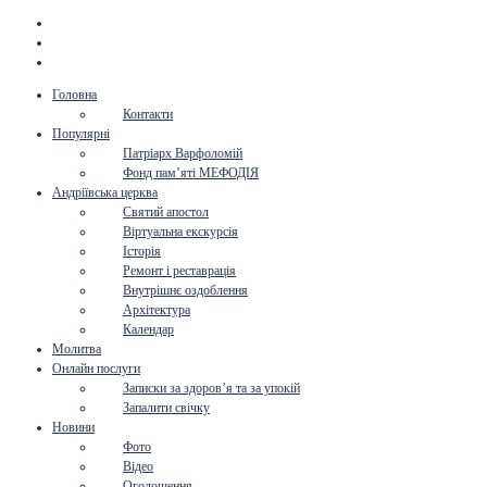
Головна
Контакти
Популярні
Патріарх Варфоломій
Фонд пам’яті МЕФОДІЯ
Андріївська церква
Святий апостол
Віртуальна екскурсія
Історія
Ремонт і реставрація
Внутрішнє оздоблення
Архітектура
Календар
Молитва
Онлайн послуги
Записки за здоров’я та за упокій
Запалити свічку
Новини
Фото
Відео
Оголошення