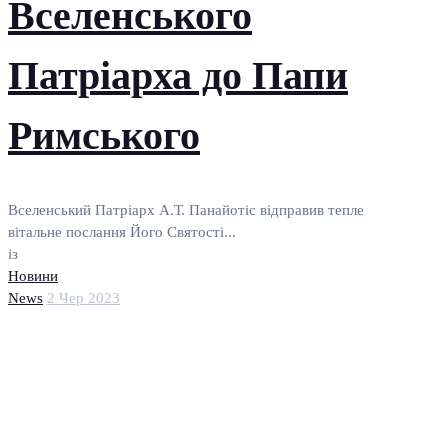
Вселенського
Патріарха до Папи
Римського
Вселенський Патріарх А.Т. Панайотіс відправив тепле
вітальне послання Його Святості...
із
Новини
News
2 Чер 2023