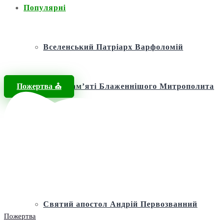
Популярні
Вселенський Патріарх Варфоломій
Пожертва ⛪️
Фонд пам’яті Блаженнішого Митрополита
МЕФОДІЯ
Андріївська церква
Святий апостол Андрій Первозванний
Пожертва