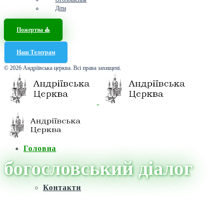
Діти
Пожертва ⛪️
Наш Телеграм
© 2026 Андріївська церква. Всі права захищені.
Головна
богословський діалог
Контакти
Головна
/
Новини
/
богословський діалог