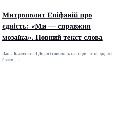
Митрополит Епіфаній про
єдність: «Ми — справжня
мозаїка». Повний текст слова
Ваше Блаженство! Дорогі єпископи, пастори і отці, дорогі
брати –...