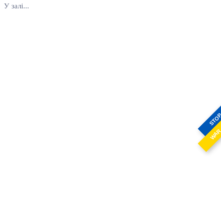
У залі...
STO
WA