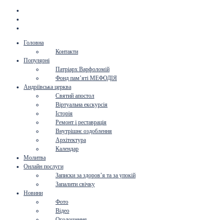
Головна
Контакти
Популярні
Патріарх Варфоломій
Фонд пам’яті МЕФОДІЯ
Андріївська церква
Святий апостол
Віртуальна екскурсія
Історія
Ремонт і реставрація
Внутрішнє оздоблення
Архітектура
Календар
Молитва
Онлайн послуги
Записки за здоров’я та за упокій
Запалити свічку
Новини
Фото
Відео
Оголошення