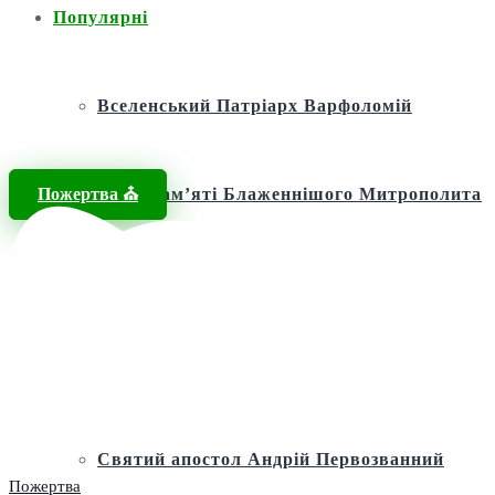
Популярні
Вселенський Патріарх Варфоломій
Пожертва ⛪️
Фонд пам’яті Блаженнішого Митрополита
МЕФОДІЯ
Андріївська церква
Святий апостол Андрій Первозванний
Пожертва