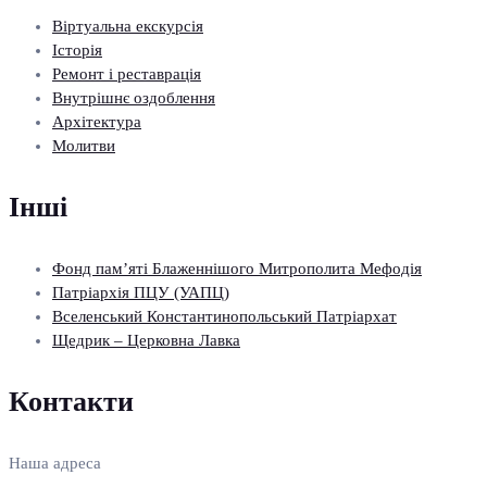
Віртуальна екскурсія
Історія
Ремонт і реставрація
Внутрішнє оздоблення
Архітектура
Молитви
Інші
Фонд пам’яті Блаженнішого Митрополита Мефодія
Патріархія ПЦУ (УАПЦ)
Вселенський Константинопольський Патріархат
Щедрик – Церковна Лавка
Контакти
Наша адреса