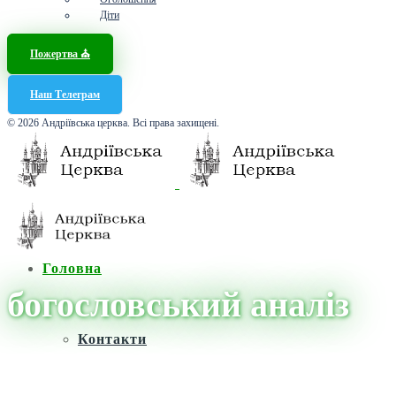
Діти
Пожертва ⛪️
Наш Телеграм
© 2026 Андріївська церква. Всі права захищені.
Головна
богословський аналіз
Контакти
Головна
/
Новини
/
богословський аналіз