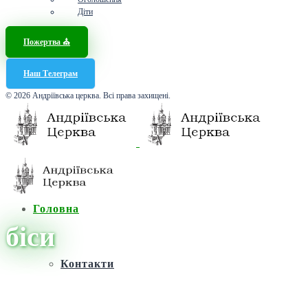
Діти
Пожертва ⛪️
Наш Телеграм
© 2026 Андріївська церква. Всі права захищені.
Головна
біси
Контакти
Головна
/
Новини
/
біси