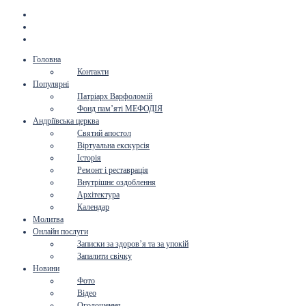
Головна
Контакти
Популярні
Патріарх Варфоломій
Фонд пам’яті МЕФОДІЯ
Андріївська церква
Святий апостол
Віртуальна екскурсія
Історія
Ремонт і реставрація
Внутрішнє оздоблення
Архітектура
Календар
Молитва
Онлайн послуги
Записки за здоров’я та за упокій
Запалити свічку
Новини
Фото
Відео
Оголошення