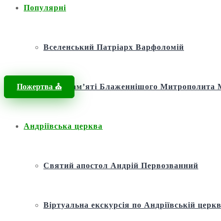
Популярні
Вселенський Патріарх Варфоломій
Пожертва ⛪️
Фонд пам’яті Блаженнішого Митрополит
Андріївська церква
Святий апостол Андрій Первозванний
Віртуальна екскурсія по Андріївській церкв