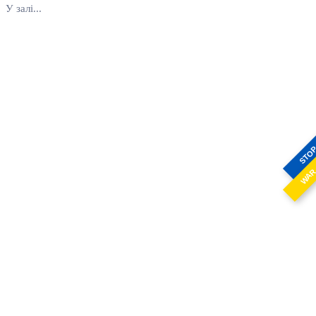
У залі...
STO
WA