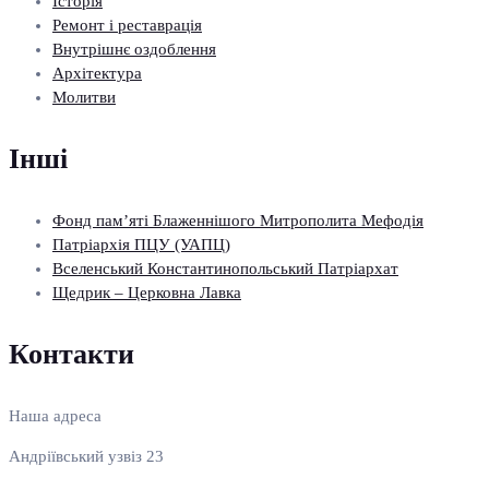
Історія
Ремонт і реставрація
Внутрішнє оздоблення
Архітектура
Молитви
Інші
Фонд пам’яті Блаженнішого Митрополита Мефодія
Патріархія ПЦУ (УАПЦ)
Вселенський Константинопольський Патріархат
Щедрик – Церковна Лавка
Контакти
Наша адреса
Андріївський узвіз 23