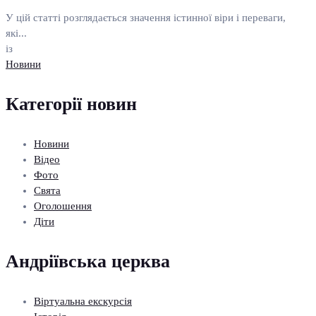
У цій статті розглядається значення істинної віри і переваги,
які...
із
Новини
Категорії новин
Новини
Відео
Фото
Свята
Оголошення
Діти
Андріївська церква
Віртуальна екскурсія