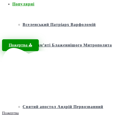
Популярні
Вселенський Патріарх Варфоломій
Пожертва ⛪️
Фонд пам’яті Блаженнішого Митрополита
МЕФОДІЯ
Андріївська церква
Святий апостол Андрій Первозванний
Пожертва