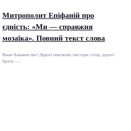
Митрополит Епіфаній про
єдність: «Ми — справжня
мозаїка». Повний текст слова
Ваше Блаженство! Дорогі єпископи, пастори і отці, дорогі
брати –...