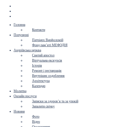
Головна
Контакти
Популярні
Патріарх Варфоломій
Фонд пам’яті МЕФОДІЯ
Андріївська церква
Святий апостол
Віртуальна екскурсія
Історія
Ремонт і реставрація
Внутрішнє оздоблення
Архітектура
Календар
Молитва
Онлайн послуги
Записки за здоров’я та за упокій
Запалити свічку
Новини
Фото
Відео
Оголошення