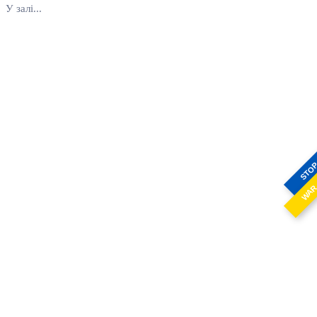
У залі...
STO
WA