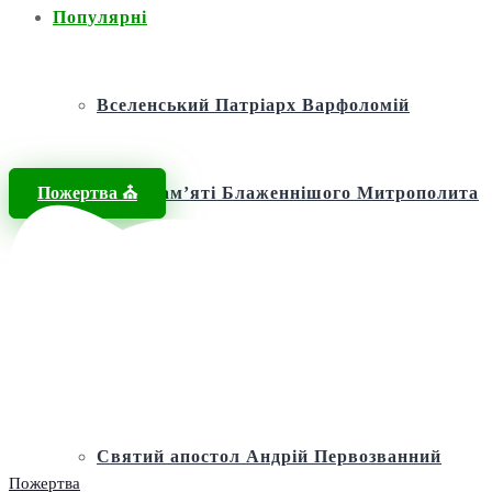
Популярні
Вселенський Патріарх Варфоломій
Пожертва ⛪️
Фонд пам’яті Блаженнішого Митрополита
МЕФОДІЯ
Андріївська церква
Святий апостол Андрій Первозванний
Пожертва