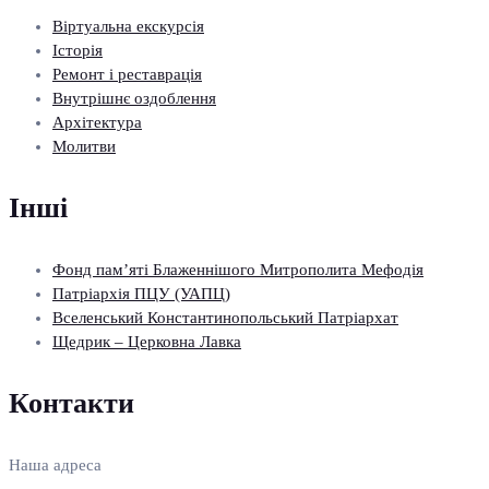
Віртуальна екскурсія
Історія
Ремонт і реставрація
Внутрішнє оздоблення
Архітектура
Молитви
Інші
Фонд пам’яті Блаженнішого Митрополита Мефодія
Патріархія ПЦУ (УАПЦ)
Вселенський Константинопольський Патріархат
Щедрик – Церковна Лавка
Контакти
Наша адреса