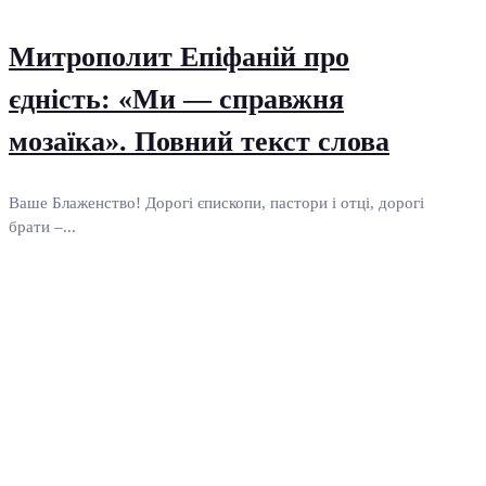
Митрополит Епіфаній про
єдність: «Ми — справжня
мозаїка». Повний текст слова
Ваше Блаженство! Дорогі єпископи, пастори і отці, дорогі
брати –...