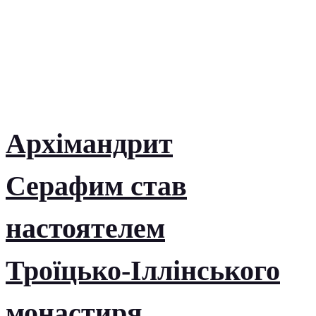
Архімандрит
Серафим став
настоятелем
Троїцько-Іллінського
монастиря