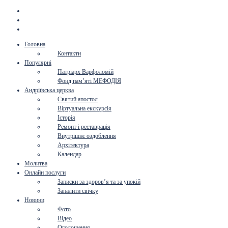
Головна
Контакти
Популярні
Патріарх Варфоломій
Фонд пам’яті МЕФОДІЯ
Андріївська церква
Святий апостол
Віртуальна екскурсія
Історія
Ремонт і реставрація
Внутрішнє оздоблення
Архітектура
Календар
Молитва
Онлайн послуги
Записки за здоров’я та за упокій
Запалити свічку
Новини
Фото
Відео
Оголошення