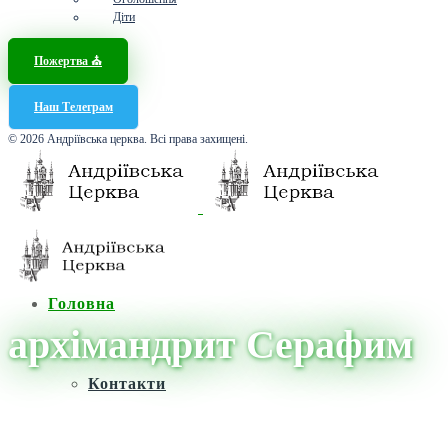
Діти
Пожертва ⛪️
Наш Телеграм
© 2026 Андріївська церква. Всі права захищені.
Головна
архімандрит Серафим
Контакти
Головна
/
Новини
/
архімандрит Серафим