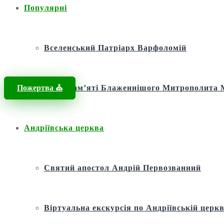
Популярні
Вселенський Патріарх Варфоломій
Пожертва ⛪️
Фонд пам’яті Блаженнішого Митрополит
Андріївська церква
Святий апостол Андрій Первозванний
Віртуальна екскурсія по Андріївській церкв