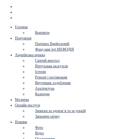
Головна
Контакти
Популярні
Патріарх Варфоломій
Фонд пам’яті МЕФОДІЯ
Андріївська церква
Святий апостол
Віртуальна екскурсія
Історія
Ремонт і реставрація
Внутрішнє оздоблення
Архітектура
Календар
Молитва
Онлайн послуги
Записки за здоров’я та за упокій
Запалити свічку
Новини
Фото
Відео
Оголошення