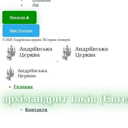
Діти
Пожертва ⛪️
Наш Телеграм
© 2026 Андріївська церква. Всі права захищені.
Головна
архімандрит Іаків (Євг
Контакти
Головна
/
Новини
/
архімандрит Іаків (Євген Шумов)