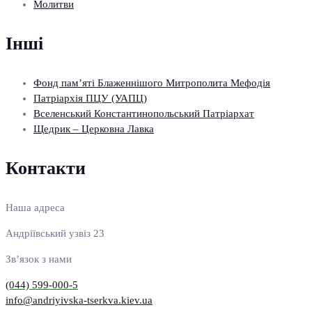
Молитви
Інші
Фонд пам’яті Блаженнішого Митрополита Мефодія
Патріархія ПЦУ (УАПЦ)
Вселенський Константинопольський Патріархат
Щедрик – Церковна Лавка
Контакти
Наша адреса
Андріївський узвіз 23
Зв’язок з нами
(044) 599-000-5
info@andriyivska-tserkva.kiev.ua