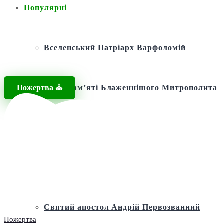
Популярні
Вселенський Патріарх Варфоломій
Пожертва ⛪️
Фонд пам’яті Блаженнішого Митрополита
МЕФОДІЯ
Андріївська церква
Святий апостол Андрій Первозванний
Пожертва