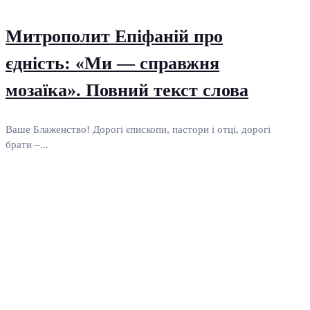
Митрополит Епіфаній про
єдність: «Ми — справжня
мозаїка». Повний текст слова
Ваше Блаженство! Дорогі єпископи, пастори і отці, дорогі
брати –...