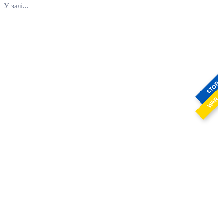
У залі...
STO
WA