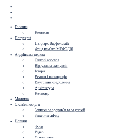
Головна
Контакти
Популярні
Патріарх Варфоломій
Фонд пам’яті МЕФОДІЯ
Андріївська церква
Святий апостол
Віртуальна екскурсія
Історія
Ремонт і реставрація
Внутрішнє оздоблення
Архітектура
Календар
Молитва
Онлайн послуги
Записки за здоров’я та за упокій
Запалити свічку
Новини
Фото
Відео
Оголошення