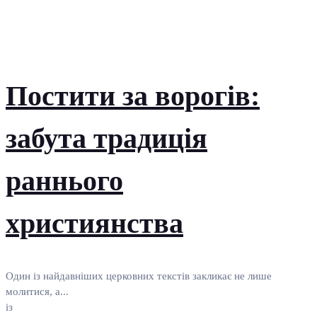
Постити за ворогів:
забута традиція
раннього
християнства
Один із найдавніших церковних текстів закликає не лише
молитися, а...
із