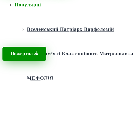
Популярні
Головна
/
Новини
/
Андріївський узвіз церква Київ
Вселенський Патріарх Варфоломій
Пожертва ⛪️
Фонд пам’яті Блаженнішого Митрополита
МЕФОДІЯ
Андріївська церква
Святий апостол Андрій Первозванний