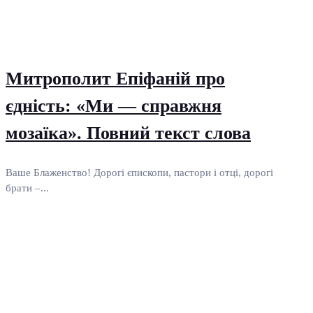
Митрополит Епіфаній про
єдність: «Ми — справжня
мозаїка». Повний текст слова
Ваше Блаженство! Дорогі єпископи, пастори і отці, дорогі
брати –...