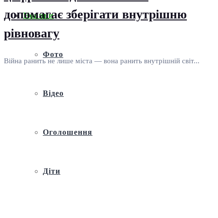
допомагає зберігати внутрішню
Новини
рівновагу
Фото
Війна ранить не лише міста — вона ранить внутрішній світ...
Відео
Оголошення
Діти