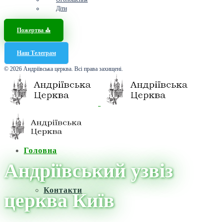
Діти
Пожертва ⛪️
Наш Телеграм
© 2026 Андріївська церква. Всі права захищені.
Головна
Андріївський узвіз
Контакти
церква Київ