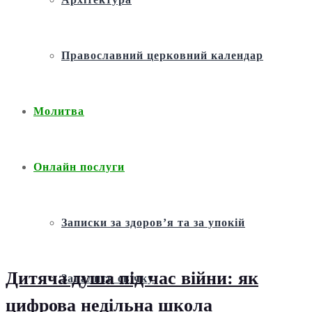
Православний церковний календар
Молитва
Онлайн послуги
Записки за здоров’я та за упокій
Дитяча душа під час війни: як
Запалити свічку
цифрова недільна школа