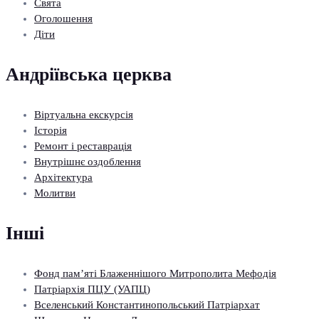
Свята
Оголошення
Діти
Андріївська церква
Віртуальна екскурсія
Історія
Ремонт і реставрація
Внутрішнє оздоблення
Архітектура
Молитви
Інші
Фонд пам’яті Блаженнішого Митрополита Мефодія
Патріархія ПЦУ (УАПЦ)
Вселенський Константинопольський Патріархат