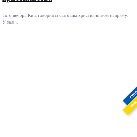
Того вечора Київ говорив із світовим християнством напряму.
У залі...
STO
WA