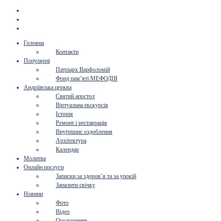
Головна
Контакти
Популярні
Патріарх Варфоломій
Фонд пам’яті МЕФОДІЯ
Андріївська церква
Святий апостол
Віртуальна екскурсія
Історія
Ремонт і реставрація
Внутрішнє оздоблення
Архітектура
Календар
Молитва
Онлайн послуги
Записки за здоров’я та за упокій
Запалити свічку
Новини
Фото
Відео
Оголошення