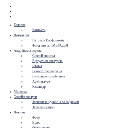
Головна
Контакти
Популярні
Патріарх Варфоломій
Фонд пам’яті МЕФОДІЯ
Андріївська церква
Святий апостол
Віртуальна екскурсія
Історія
Ремонт і реставрація
Внутрішнє оздоблення
Архітектура
Календар
Молитва
Онлайн послуги
Записки за здоров’я та за упокій
Запалити свічку
Новини
Фото
Відео
Оголошення