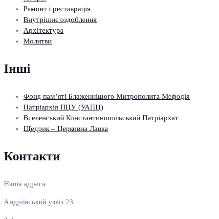
Ремонт і реставрація
Внутрішнє оздоблення
Архітектура
Молитви
Інші
Фонд пам’яті Блаженнішого Митрополита Мефодія
Патріархія ПЦУ (УАПЦ)
Вселенський Константинопольський Патріархат
Щедрик – Церковна Лавка
Контакти
Наша адреса
Андріївський узвіз 23