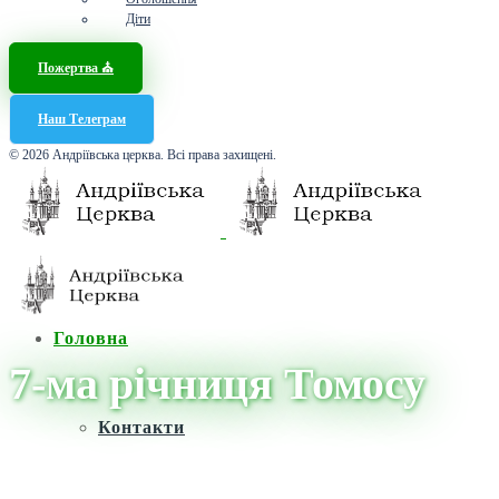
Діти
Пожертва ⛪️
Наш Телеграм
© 2026 Андріївська церква. Всі права захищені.
Головна
7-ма річниця Томосу
Контакти
Головна
/
Новини
/
7-ма річниця Томосу