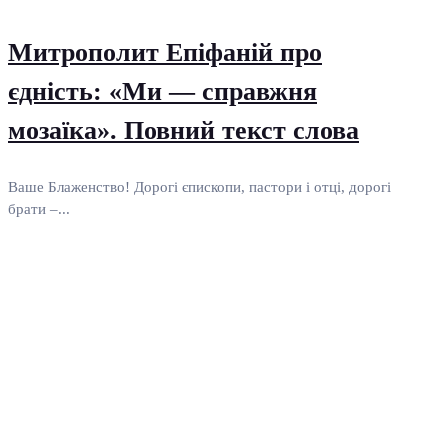
Митрополит Епіфаній про
єдність: «Ми — справжня
мозаїка». Повний текст слова
Ваше Блаженство! Дорогі єпископи, пастори і отці, дорогі
брати –...