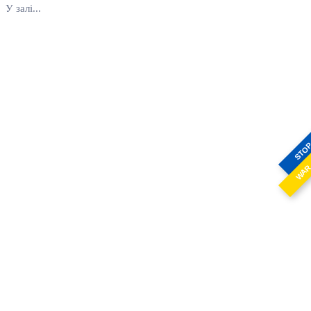
У залі...
STO
WA