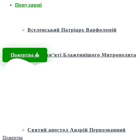
Популярні
Вселенський Патріарх Варфоломій
Пожертва ⛪️
Фонд пам’яті Блаженнішого Митрополита
МЕФОДІЯ
Андріївська церква
Святий апостол Андрій Первозванний
Пожертва