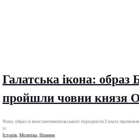
Галатська ікона: образ Б
пройшли човни князя О
Чому образ із константинопольського передмістя Галата промовляє 
із
Історія
,
Молитва
,
Новини