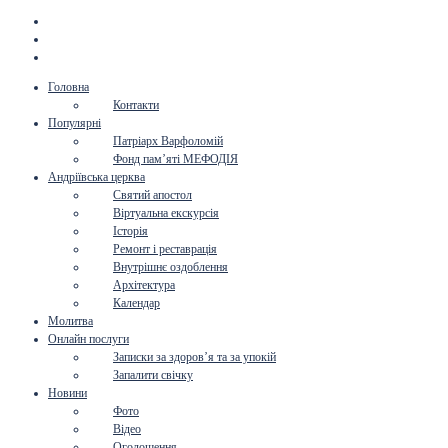
Головна
Контакти
Популярні
Патріарх Варфоломій
Фонд пам’яті МЕФОДІЯ
Андріївська церква
Святий апостол
Віртуальна екскурсія
Історія
Ремонт і реставрація
Внутрішнє оздоблення
Архітектура
Календар
Молитва
Онлайн послуги
Записки за здоров’я та за упокій
Запалити свічку
Новини
Фото
Відео
Оголошення