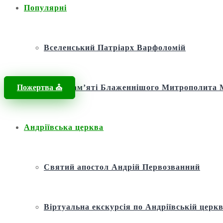
Популярні
Вселенський Патріарх Варфоломій
Пожертва ⛪️
Фонд пам’яті Блаженнішого Митрополит
Андріївська церква
Святий апостол Андрій Первозванний
Віртуальна екскурсія по Андріївській церкв