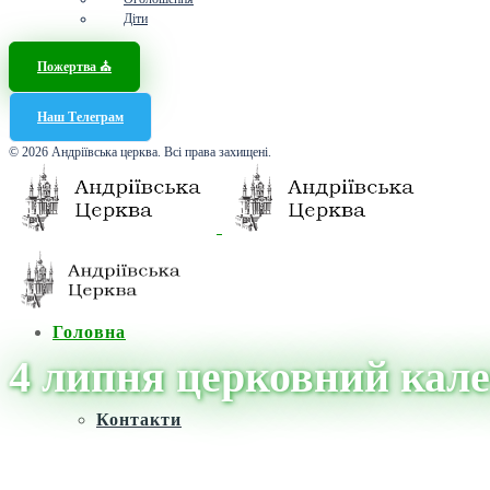
Діти
Пожертва ⛪️
Наш Телеграм
© 2026 Андріївська церква. Всі права захищені.
Головна
4 липня церковний кал
Контакти
Головна
/
Новини
/
4 липня церковний календар ПЦУ