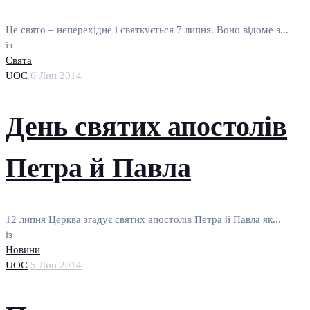
Це свято – неперехідне і святкується 7 липня. Воно відоме з...
із
Свята
UOC
6 Лип 2014
День святих апостолів
Петра й Павла
12 липня Церква згадує святих апостолів Петра й Павла як...
із
Новини
UOC
5 Лип 2014