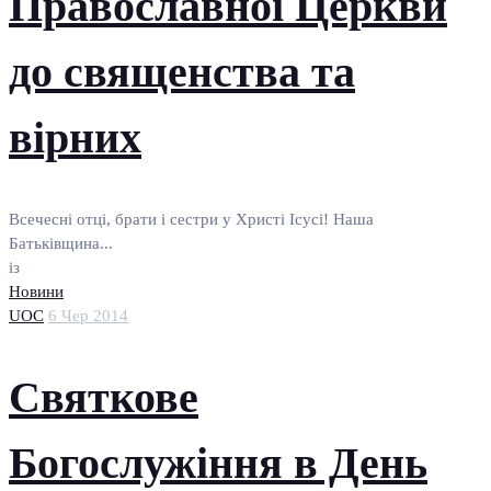
Православної Церкви
до священства та
вірних
Всечесні отці, брати і сестри у Христі Ісусі! Наша
Батьківщина...
із
Новини
UOC
6 Чер 2014
Святкове
Богослужіння в День