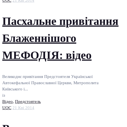
UOC
21 Кві 2014
Пасхальне привітання
Блаженнішого
МЕФОДІЯ: відео
Великоднє привітання Предстоятеля Української
Автокефальної Православної Церкви, Митрополита
Київського і...
із
Відео
,
Предстоятель
UOC
21 Кві 2014