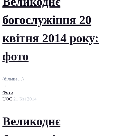
Великоднє
богослужіння 20
квітня 2014 року:
фото
(більше…)
із
Фото
UOC
21 Кві 2014
Великоднє