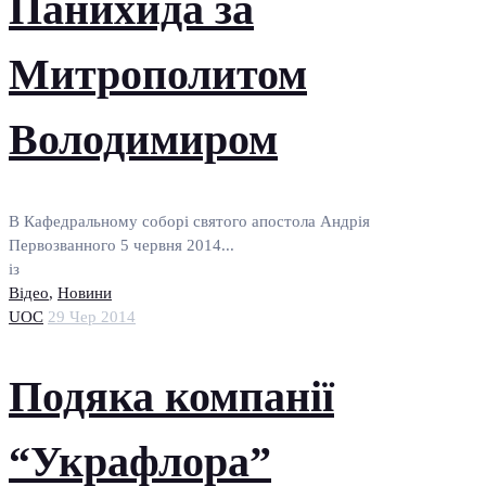
Панихида за
Митрополитом
Володимиром
В Кафедральному соборі святого апостола Андрія
Первозванного 5 червня 2014...
із
Відео
,
Новини
UOC
29 Чер 2014
Подяка компанії
“Украфлора”