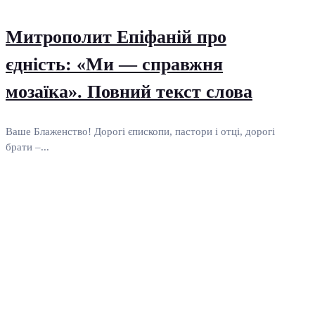
Митрополит Епіфаній про
єдність: «Ми — справжня
мозаїка». Повний текст слова
Ваше Блаженство! Дорогі єпископи, пастори і отці, дорогі
брати –...