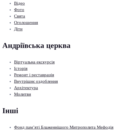
Відео
Фото
Свята
Оголошення
Діти
Андріївська церква
Віртуальна екскурсія
Історія
Ремонт і реставрація
Внутрішнє оздоблення
Архітектура
Молитви
Інші
Фонд пам’яті Блаженнішого Митрополита Мефодія