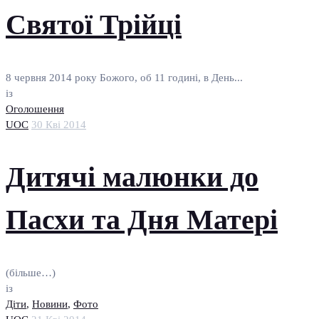
Святої Трійці
8 червня 2014 року Божого, об 11 годині, в День...
із
Оголошення
UOC
30 Кві 2014
Дитячі малюнки до
Пасхи та Дня Матері
(більше…)
із
Діти
,
Новини
,
Фото