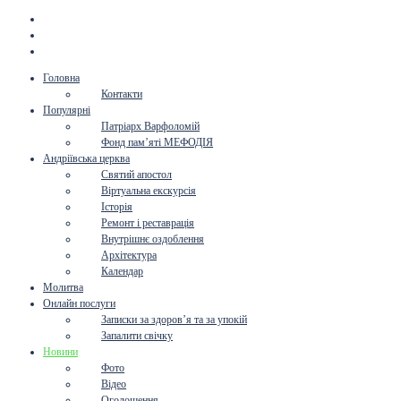
Головна
Контакти
Популярні
Патріарх Варфоломій
Фонд пам’яті МЕФОДІЯ
Андріївська церква
Святий апостол
Віртуальна екскурсія
Історія
Ремонт і реставрація
Внутрішнє оздоблення
Архітектура
Календар
Молитва
Онлайн послуги
Записки за здоров’я та за упокій
Запалити свічку
Новини
Фото
Відео
Оголошення