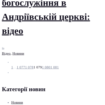
богослужіння в
Андріївській церкві:
відео
із
Відео
,
Новини
1
…
1 077
1 078
1 079
1 080
1 081
Категорії новин
Новини