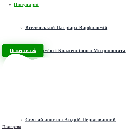
Популярні
Вселенський Патріарх Варфоломій
Пожертва ⛪️
Фонд пам’яті Блаженнішого Митрополита
МЕФОДІЯ
Андріївська церква
Святий апостол Андрій Первозванний
Пожертва